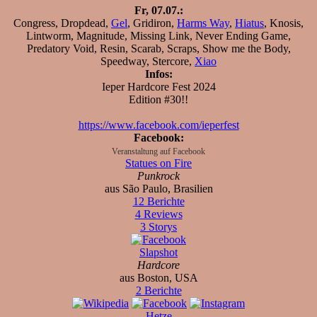
Fr, 07.07.:
Congress, Dropdead,
Gel
, Gridiron,
Harms Way
,
Hiatus
, Knosis,
Lintworm, Magnitude, Missing Link, Never Ending Game,
Predatory Void, Resin, Scarab, Scraps, Show me the Body,
Speedway, Stercore,
Xiao
Infos:
Ieper Hardcore Fest 2024
Edition #30!!
https://www.facebook.com/ieperfest
Facebook:
Veranstaltung auf Facebook
Statues on Fire
Punkrock
aus São Paulo, Brasilien
12 Berichte
4 Reviews
3 Storys
Slapshot
Hardcore
aus Boston, USA
2 Berichte
Hetze