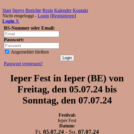
Start
Storys
Berichte
Rezis
Kalender
Kontakt
Nicht eingeloggt -
Login
[
Registrieren
]
Login
X
BS-Nummer oder Email:
Passwort:
Angemeldet bleiben
Passwort vergessen?
Ieper Fest in Ieper (BE) von
Freitag, den 05.07.24 bis
Sonntag, den 07.07.24
Festival:
Ieper Fest
Datum:
Fr,
05.07.24
- So,
07.07.24