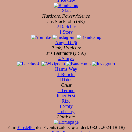
1 Review
Xiao
Hardcore, Powerviolence
aus Stockholm (SE)
2 Berichte
1 Story
Angel Du$t
Punk, Hardcore
aus Baltimore (USA)
4 Storys
Harms Way
1 Bericht
Hiatus
Crust
1 Termin
Ieper Fest
Rixe
1 Story
Judiciary
Hardcore
Zum
Einsteller
des Events (zuletzt geändert: 03.07.2024 18:18)