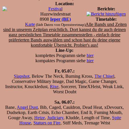
Location:
Festival
Berichte:
Hazewindestraat
8908
Ieper (BE)
Timetable:
Karte
Alle Bands und Zeiten
(lädt Daten von Openstreetmap)
sind in unserem Zeitplan ersichtlich. Dort kannst du dir auch deinen
ganz persönlichen Timetable zusammenstellen - einfach deine
präferierten Bands auswählen und schon hast du deine eigene
komfortable Übersicht.
Probier's aus!
Line-Up:
komplettes Programm siehe
hier
kompaktes Programm siehe
hier
Fr, 05.07.:
Slapshot
, Below The Neck, Burning Kross,
The Chisel
,
Conservative Military Image, Dad Magic, Game Changer,
Instructor, Knuckledust,
Rixe
, Sorcerer, TimeXHeist, Weak Link,
Worst Doubt
Sa, 06.07.:
Bane,
Angel Dust
, Bib, Caged, Cauldron, Dead Heat, xDevourx,
Dudsekop, Earth Crisis, Echo Chamber, End It, Fuming Mouth,
Gouge Away,
Hetze
,
Judiciary
, Kludde, Length of Time,
Spite
House
,
Statues on Fire
, Stiff Meds, Teenage Wrist