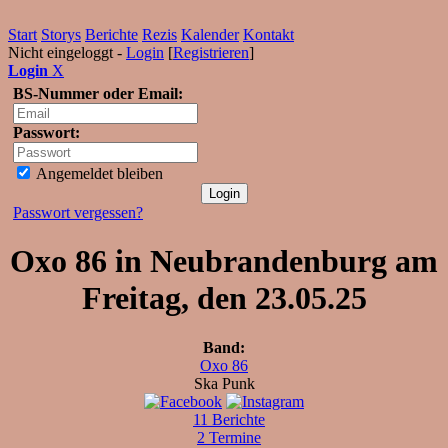
Start
Storys
Berichte
Rezis
Kalender
Kontakt
Nicht eingeloggt -
Login
[
Registrieren
]
Login
X
BS-Nummer oder Email:
Passwort:
Angemeldet bleiben
Passwort vergessen?
Oxo 86 in Neubrandenburg am
Freitag, den 23.05.25
Band:
Oxo 86
Ska Punk
11 Berichte
2 Termine