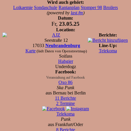
Wird auch gehört:
Loikaemie
Sondaschule
Rantanplan
Stomper 98
Broilers
(powered by
last.fm
)
Datum:
Fr,
23.05.25
Location:
AJZ
Berichte:
Seestraße 12
17033
Neubrandenburg
Line-Up:
Karte
Telekoma
(lädt Daten von Openstreetmap)
Soifass
Habgier
Underdogz
Facebook:
Veranstaltung auf Facebook
Oxo 86
Ska Punk
aus Bernau bei Berlin
11 Berichte
2 Termine
Telekoma
Punk
aus Frankfurt/Oder
8 Berichte