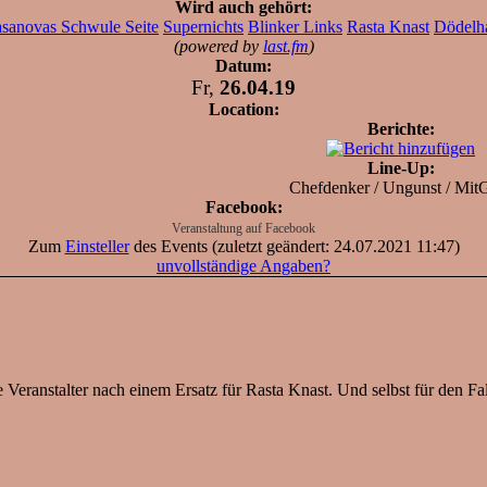
Wird auch gehört:
sanovas Schwule Seite
Supernichts
Blinker Links
Rasta Knast
Dödelh
(powered by
last.fm
)
Datum:
Fr,
26.04.19
Location:
Berichte:
Line-Up:
Chefdenker / Ungunst / Mit
Facebook:
Veranstaltung auf Facebook
Zum
Einsteller
des Events (zuletzt geändert: 24.07.2021 11:47)
unvollständige Angaben?
e Veranstalter nach einem Ersatz für Rasta Knast. Und selbst für den Fal