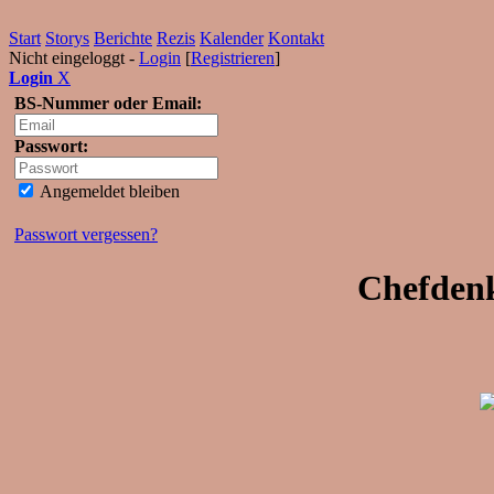
Start
Storys
Berichte
Rezis
Kalender
Kontakt
Nicht eingeloggt -
Login
[
Registrieren
]
Login
X
BS-Nummer oder Email:
Passwort:
Angemeldet bleiben
Passwort vergessen?
Chefdenk