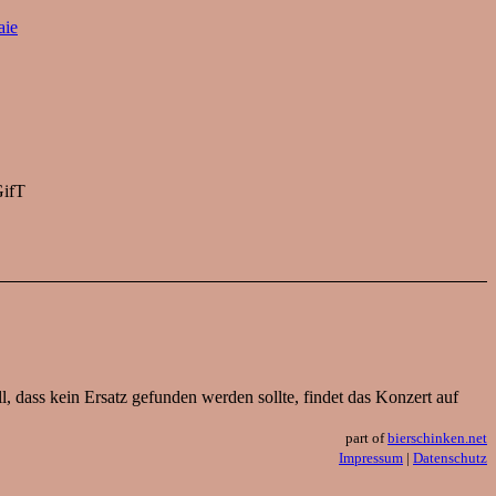
aie
GifT
l, dass kein Ersatz gefunden werden sollte, findet das Konzert auf
part of
bierschinken.net
Impressum
|
Datenschutz