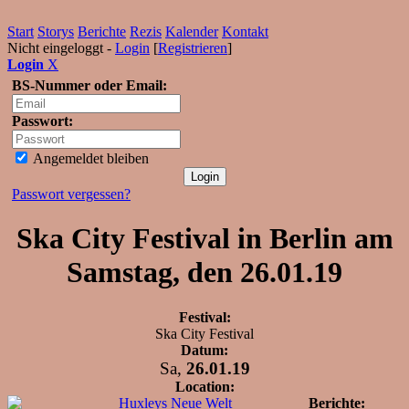
Start
Storys
Berichte
Rezis
Kalender
Kontakt
Nicht eingeloggt -
Login
[
Registrieren
]
Login
X
BS-Nummer oder Email:
Passwort:
Angemeldet bleiben
Passwort vergessen?
Ska City Festival in Berlin am
Samstag, den 26.01.19
Festival:
Ska City Festival
Datum:
Sa,
26.01.19
Location:
Huxleys Neue Welt
Berichte: