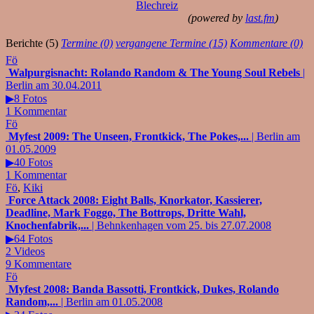
Blechreiz
(powered by
last.fm
)
Berichte (5)
Termine (0)
vergangene Termine (15)
Kommentare (0)
Fö
Walpurgisnacht: Rolando Random & The Young Soul Rebels
|
Berlin am 30.04.2011
▶8 Fotos
1 Kommentar
Fö
Myfest 2009: The Unseen, Frontkick, The Pokes,...
| Berlin am
01.05.2009
▶40 Fotos
1 Kommentar
Fö
,
Kiki
Force Attack 2008: Eight Balls, Knorkator, Kassierer,
Deadline, Mark Foggo, The Bottrops, Dritte Wahl,
Knochenfabrik,...
| Behnkenhagen vom 25. bis 27.07.2008
▶64 Fotos
2 Videos
9 Kommentare
Fö
Myfest 2008: Banda Bassotti, Frontkick, Dukes, Rolando
Random,...
| Berlin am 01.05.2008