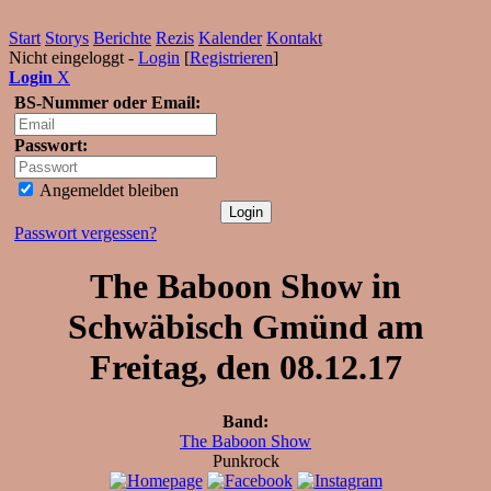
Start
Storys
Berichte
Rezis
Kalender
Kontakt
Nicht eingeloggt -
Login
[
Registrieren
]
Login
X
BS-Nummer oder Email:
Passwort:
Angemeldet bleiben
Passwort vergessen?
The Baboon Show in
Schwäbisch Gmünd am
Freitag, den 08.12.17
Band:
The Baboon Show
Punkrock