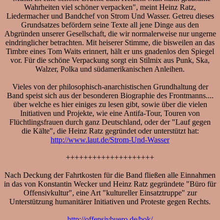
Wahrheiten viel schöner verpacken", meint Heinz Ratz,
Liedermacher und Bandchef von Strom Und Wasser. Getreu dieses
Grundsatzes befördern seine Texte all jene Dinge aus den
Abgründen unserer Gesellschaft, die wir normalerweise nur ungerne
eindringlicher betrachten. Mit heiserer Stimme, die bisweilen an das
Timbre eines Tom Waits erinnert, hält er uns gnadenlos den Spiegel
vor. Für die schöne Verpackung sorgt ein Stilmix aus Punk, Ska,
Walzer, Polka und südamerikanischen Anleihen.
Vieles von der philosophisch-anarchistischen Grundhaltung der
Band speist sich aus der besonderen Biographie des Frontmanns....
über welche es hier einiges zu lesen gibt, sowie über die vielen
Initiativen und Projekte, wie eine Antifa-Tour, Touren von
Flüchtlingsfrauen durch ganz Deutschland, oder der "Lauf gegen
die Kälte", die Heinz Ratz gegründet oder unterstützt hat:
http://www.laut.de/Strom-Und-Wasser
++++++++++++++++++++
Nach Deckung der Fahrtkosten für die Band fließen alle Einnahmen
in das von Konstantin Wecker und Heinz Ratz gegründete "Büro für
Offensivkultur", eine Art "kultureller Einsatztruppe" zur
Unterstützung humanitärer Initiativen und Proteste gegen Rechts.
http://offensivbuero.de/bok/