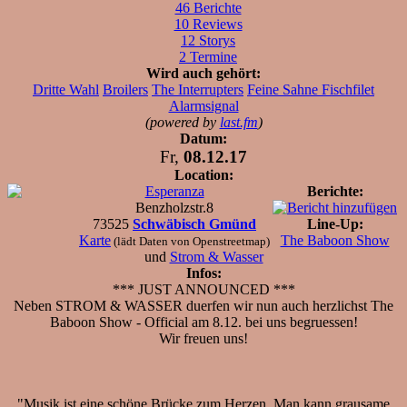
46 Berichte
10 Reviews
12 Storys
2 Termine
Wird auch gehört:
Dritte Wahl
Broilers
The Interrupters
Feine Sahne Fischfilet
Alarmsignal
(powered by
last.fm
)
Datum:
Fr,
08.12.17
Location:
Esperanza
Berichte:
Benzholzstr.8
73525
Schwäbisch Gmünd
Line-Up:
Karte
The Baboon Show
(lädt Daten von Openstreetmap)
und
Strom & Wasser
Infos:
*** JUST ANNOUNCED ***
Neben STROM & WASSER duerfen wir nun auch herzlichst The
Baboon Show - Official am 8.12. bei uns begruessen!
Wir freuen uns!
"Musik ist eine schöne Brücke zum Herzen. Man kann grausame