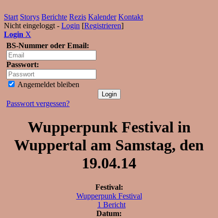
Start
Storys
Berichte
Rezis
Kalender
Kontakt
Nicht eingeloggt -
Login
[
Registrieren
]
Login
X
BS-Nummer oder Email:
Passwort:
Angemeldet bleiben
Passwort vergessen?
Wupperpunk Festival in
Wuppertal am Samstag, den
19.04.14
Festival:
Wupperpunk Festival
1 Bericht
Datum: