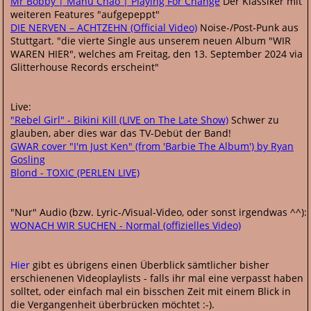
Mr Bobby | Manu Chao | Playing For Change
Der Klassiker mit
weiteren Features "aufgepeppt"
DIE NERVEN – ACHTZEHN (Official Video)
Noise-/Post-Punk aus
Stuttgart. "die vierte Single aus unserem neuen Album "WIR
WAREN HIER", welches am Freitag, den 13. September 2024 via
Glitterhouse Records erscheint"
Live:
"Rebel Girl" - Bikini Kill (LIVE on The Late Show)
Schwer zu
glauben, aber dies war das TV-Debüt der Band!
GWAR cover "I'm Just Ken" (from 'Barbie The Album') by Ryan
Gosling
Blond - TOXIC (PERLEN LIVE)
"Nur" Audio (bzw. Lyric-/Visual-Video, oder sonst irgendwas ^^):
WONACH WIR SUCHEN - Normal (offizielles Video)
Hier
gibt es übrigens einen Überblick sämtlicher bisher
erschienenen Videoplaylists - falls ihr mal eine verpasst haben
solltet, oder einfach mal ein bisschen Zeit mit einem Blick in
die Vergangenheit überbrücken möchtet :-).