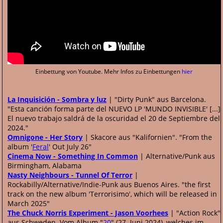
Einbettung von Youtube. Mehr Infos zu Einbettungen
hier
La Inquisición - Sombra y luz
| "Dirty Punk" aus Barcelona.
"Esta canción forma parte del NUEVO LP 'MUNDO INVISIBLE' [...]
El nuevo trabajo saldrá de la oscuridad el 20 de Septiembre del
2024."
Omnigone - Her Story
| Skacore aus "Kalifornien". "From the
album '
Feral
' Out July 26"
Cinema Now - Something In Common
| Alternative/Punk aus
Birmingham, Alabama
Nasty Neighbours - Tunnel Of Terror
|
Rockabilly/Alternative/Indie-Punk aus Buenos Aires. "the first
track on the new album 'Terrorisimo', which will be released in
March 2025"
The Chuck Norris Experiment - Jason Voorhees
| "Action Rock"
aus Schweden. Vom Album "
20
" (27. Juni 2024), welches im