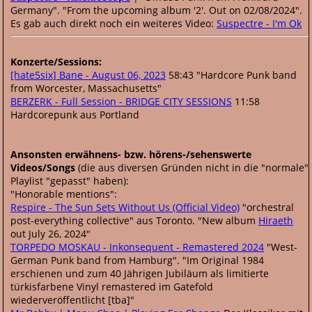
Germany". "From the upcoming album '2'. Out on 02/08/2024".
Es gab auch direkt noch ein weiteres Video:
Suspectre - I'm Ok
Konzerte/Sessions:
[hate5six] Bane - August 06, 2023
58:43 "Hardcore Punk band
from Worcester, Massachusetts"
BERZERK - Full Session - BRIDGE CITY SESSIONS
11:58
Hardcorepunk aus Portland
Ansonsten erwähnens- bzw. hörens-/sehenswerte
Videos/Songs
(die aus diversen Gründen nicht in die "normale"
Playlist "gepasst" haben):
"Honorable mentions":
Respire - The Sun Sets Without Us (Official Video)
"orchestral
post-everything collective" aus Toronto. "New album
Hiraeth
out July 26, 2024"
TORPEDO MOSKAU - Inkonsequent - Remastered 2024
"West-
German Punk band from Hamburg". "Im Original 1984
erschienen und zum 40 Jährigen Jubiläum als limitierte
türkisfarbene Vinyl remastered im Gatefold
wiederveröffentlicht [tba]"