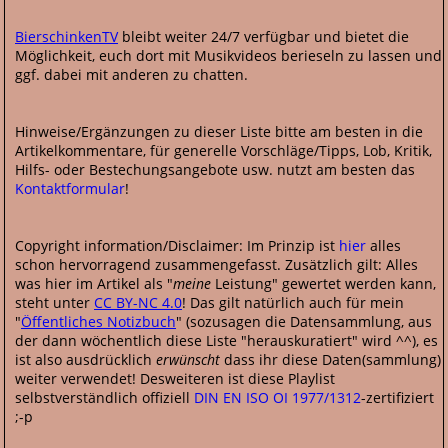
BierschinkenTV
bleibt weiter 24/7 verfügbar und bietet die
Möglichkeit, euch dort mit Musikvideos berieseln zu lassen und
ggf. dabei mit anderen zu chatten.
Hinweise/Ergänzungen zu dieser Liste bitte am besten in die
Artikelkommentare, für generelle Vorschläge/Tipps, Lob, Kritik,
Hilfs- oder Bestechungsangebote usw. nutzt am besten das
Kontaktformular
!
Copyright information/Disclaimer: Im Prinzip ist
hier
alles
schon hervorragend zusammengefasst. Zusätzlich gilt: Alles
was hier im Artikel als "
meine
Leistung" gewertet werden kann,
steht unter
CC BY-NC 4.0
! Das gilt natürlich auch für mein
"
Öffentliches Notizbuch
" (sozusagen die Datensammlung, aus
der dann wöchentlich diese Liste "herauskuratiert" wird ^^), es
ist also ausdrücklich
erwünscht
dass ihr diese Daten(sammlung)
weiter verwendet! Desweiteren ist diese Playlist
selbstverständlich offiziell
DIN EN ISO OI 1977/1312
-zertifiziert
;-p