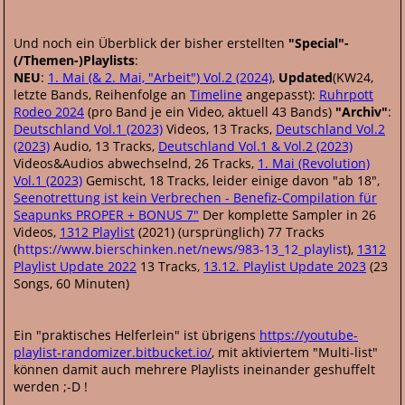
Und noch ein Überblick der bisher erstellten
"Special"-
(/Themen-)Playlists
:
NEU
:
1. Mai (& 2. Mai, "Arbeit") Vol.2 (2024)
,
Updated
(KW24,
letzte Bands, Reihenfolge an
Timeline
angepasst):
Ruhrpott
Rodeo 2024
(pro Band je ein Video, aktuell 43 Bands)
"Archiv"
:
Deutschland Vol.1 (2023)
Videos, 13 Tracks,
Deutschland Vol.2
(2023)
Audio, 13 Tracks,
Deutschland Vol.1 & Vol.2 (2023)
Videos&Audios abwechselnd, 26 Tracks,
1. Mai (Revolution)
Vol.1 (2023)
Gemischt, 18 Tracks, leider einige davon "ab 18",
Seenotrettung ist kein Verbrechen - Benefiz-Compilation für
Seapunks PROPER + BONUS 7"
Der komplette Sampler in 26
Videos,
1312 Playlist
(2021) (ursprünglich) 77 Tracks
(
https://www.bierschinken.net/news/983-13_12_playlist
),
1312
Playlist Update 2022
13 Tracks,
13.12. Playlist Update 2023
(23
Songs, 60 Minuten)
Ein "praktisches Helferlein" ist übrigens
https://youtube-
playlist-randomizer.bitbucket.io/
, mit aktiviertem "Multi-list"
können damit auch mehrere Playlists ineinander geshuffelt
werden ;-D !