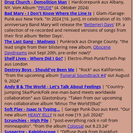
Drug Church - Demolition Man
| Hardcorepunk aus Albany,
NY. Vom Album "
PRUDE
" (4. Oktober 2024)
Bad Mary - I Don't Know Where the Line Is
| Glam-/Garage-
Punk aus New York. "In 2024 [16. Juni], in celebration of its 10th
anniversary Band Mary will release the '
Better(er) Days
' EP, a
collection of re-recorded and remixed versions of songs from
their first album 'Better Days'.
The Last Gang - Madness
| Punkrock aus Orange County. "the
lead single from their blistering new album,
Obscene
Daydreams
(out Sept 20th, pre-order now!)"
Shelf Lives - Where Did I Go?
| Electro-/Post-Punk/Trash-Pop
aus London
Destroy Boys - Should've Been Me
| "Rock" aus Kalifornien.
"from the upcoming album
'Funeral Soundtrack #4
' out August
9, 2024"
Andy B & The World - Let's Talk About Feelings
| "Country-
jumping Ska/Punk/Folk one-man-band meets worldwide
collaboration" aus Glastonbury. "Taken from our upcoming
non-collaborative album 'Minus The World'[tba]"
Soft Play - Isaac Is Typing…
| Garage Punk-Duo aus Kent. "Our
new album
HEAVY JELLY
is out now [19. Juli 2024]"
Scrunchies - High Pile
| "post-everything rock n roll from
minneapolis". "from the album
Colossal
out 8.23.24"
Suspectre - Kaleidoscope
| "Diffuse Punk from Frankfurt,