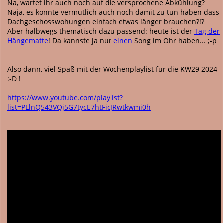
Na, wartet ihr auch noch auf die versprochene Abkühlung?
Naja, es könnte vermutlich auch noch damit zu tun haben dass
Dachgeschosswohungen einfach etwas länger brauchen?!?
Aber halbwegs thematisch dazu passend: heute ist der
Tag der
Hängematte
! Da kannste ja nur
einen
Song im Ohr haben... ;-p
Also dann, viel Spaß mit der Wochenplaylist für die KW29 2024
:-D !
https://www.youtube.com/playlist?
list=PLlnQ543VQj5G7tycE7htFicJRwtkwmi0h