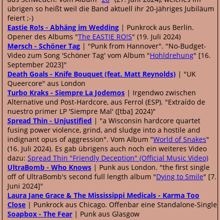
übrigen so heißt weil die Band aktuell ihr 20-jähriges Jubiläum
feiert ;-)
Eastie Ro!s - Abhäng im Wedding
| Punkrock aus Berlin.
Opener des Albums "
The EASTIE RO​!​S
" (19. Juli 2024)
Mørsch - Schöner Tag
| "Punk from Hannover". "No-Budget-
Video zum Song 'Schöner Tag' vom Album "
Hohldrehung
" [16.
September 2023]"
Death Goals - Knife Bouquet (feat. Matt Reynolds)
| "UK
Queercore" aus London
Turbo Kraks - Siempre La Jodemos
| Irgendwo zwischen
Alternative und Post-Hardcore, aus Ferrol (ESP). "Extraído de
nuestro primer LP 'Siempre Mal' ([tba] 2024)"
Spread Thin - Unjustified
| "a Wisconsin hardcore quartet
fusing power violence, grind, and sludge into a hostile and
indignant opus of aggression". Vom Album "
World of Snakes
"
(16. Juli 2024). Es gab übrigens auch noch ein weiteres Video
dazu:
Spread Thin "Friendly Deception" (Official Music Video)
UltraBomb - Who Knows
| Punk aus London. "the first single
off of UltraBomb's second full length album "
Dying to Smile
" [7.
Juni 2024]"
Laura Jane Grace & The Mississippi Medicals - Karma Too
Close
| Punkrock aus Chicago. Offenbar eine Standalone-Single
Soapbox - The Fear
| Punk aus Glasgow