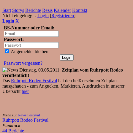
Start
Storys
Berichte
Rezis
Kalender
Kontakt
Nicht eingeloggt -
Login
[
Registrieren
]
Login
X
BS-Nummer oder Email:
Passwort:
Angemeldet bleiben
Passwort vergessen?
Dienstag, 03.05.2011:
Zeitplan vom Ruhrpott Rodeo
veröffentlicht
Das
Ruhrpott Rodeo Festival
hat den heiß ersehnten Zeitplan
rausgehauen - zum Angucken, Markieren, Ausdrucken in unserer
Übersicht
hier
Mehr zu:
News
Festival
Ruhrpott Rodeo Festival
Punkrock
44 Berichte