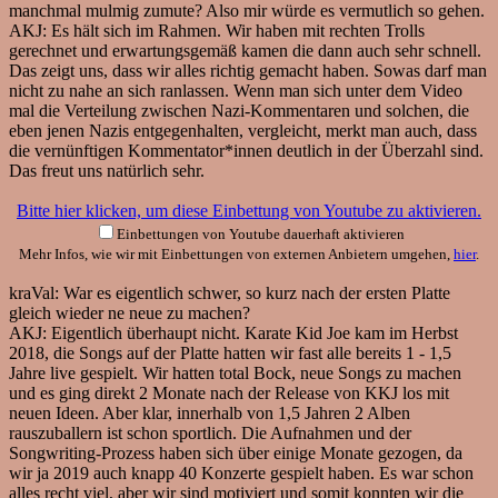
manchmal mulmig zumute? Also mir würde es vermutlich so gehen.
AKJ:
Es hält sich im Rahmen. Wir haben mit rechten Trolls
gerechnet und erwartungsgemäß kamen die dann auch sehr schnell.
Das zeigt uns, dass wir alles richtig gemacht haben. Sowas darf man
nicht zu nahe an sich ranlassen. Wenn man sich unter dem Video
mal die Verteilung zwischen Nazi-Kommentaren und solchen, die
eben jenen Nazis entgegenhalten, vergleicht, merkt man auch, dass
die vernünftigen Kommentator*innen deutlich in der Überzahl sind.
Das freut uns natürlich sehr.
Bitte hier klicken, um diese Einbettung von Youtube zu aktivieren.
Einbettungen von Youtube dauerhaft aktivieren
Mehr Infos, wie wir mit Einbettungen von externen Anbietern umgehen,
hier
.
kraVal:
War es eigentlich schwer, so kurz nach der ersten Platte
gleich wieder ne neue zu machen?
AKJ:
Eigentlich überhaupt nicht. Karate Kid Joe kam im Herbst
2018, die Songs auf der Platte hatten wir fast alle bereits 1 - 1,5
Jahre live gespielt. Wir hatten total Bock, neue Songs zu machen
und es ging direkt 2 Monate nach der Release von KKJ los mit
neuen Ideen. Aber klar, innerhalb von 1,5 Jahren 2 Alben
rauszuballern ist schon sportlich. Die Aufnahmen und der
Songwriting-Prozess haben sich über einige Monate gezogen, da
wir ja 2019 auch knapp 40 Konzerte gespielt haben. Es war schon
alles recht viel, aber wir sind motiviert und somit konnten wir die