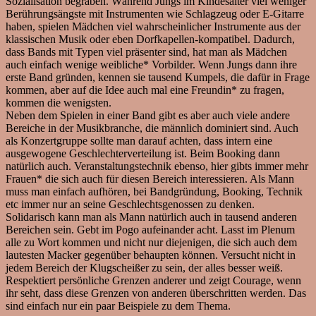
Sozialisation begraben. Während Jungs im Kindesalter viel weniger
Berührungsängste mit Instrumenten wie Schlagzeug oder E-Gitarre
haben, spielen Mädchen viel wahrscheinlicher Instrumente aus der
klassischen Musik oder eben Dorfkapellen-kompatibel. Dadurch,
dass Bands mit Typen viel präsenter sind, hat man als Mädchen
auch einfach wenige weibliche* Vorbilder. Wenn Jungs dann ihre
erste Band gründen, kennen sie tausend Kumpels, die dafür in Frage
kommen, aber auf die Idee auch mal eine Freundin* zu fragen,
kommen die wenigsten.
Neben dem Spielen in einer Band gibt es aber auch viele andere
Bereiche in der Musikbranche, die männlich dominiert sind. Auch
als Konzertgruppe sollte man darauf achten, dass intern eine
ausgewogene Geschlechterverteilung ist. Beim Booking dann
natürlich auch. Veranstaltungstechnik ebenso, hier gibts immer mehr
Frauen* die sich auch für diesen Bereich interessieren. Als Mann
muss man einfach aufhören, bei Bandgründung, Booking, Technik
etc immer nur an seine Geschlechtsgenossen zu denken.
Solidarisch kann man als Mann natürlich auch in tausend anderen
Bereichen sein. Gebt im Pogo aufeinander acht. Lasst im Plenum
alle zu Wort kommen und nicht nur diejenigen, die sich auch dem
lautesten Macker gegenüber behaupten können. Versucht nicht in
jedem Bereich der Klugscheißer zu sein, der alles besser weiß.
Respektiert persönliche Grenzen anderer und zeigt Courage, wenn
ihr seht, dass diese Grenzen von anderen überschritten werden. Das
sind einfach nur ein paar Beispiele zu dem Thema.