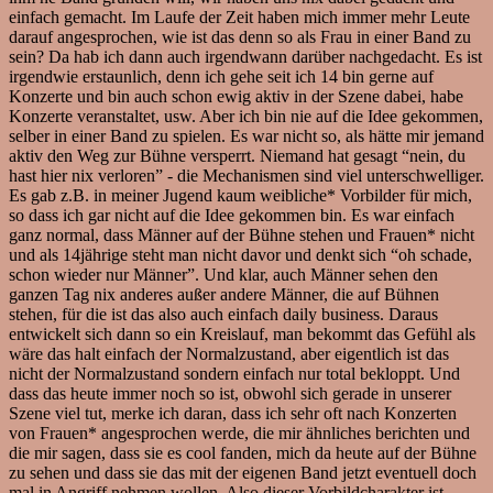
einfach gemacht. Im Laufe der Zeit haben mich immer mehr Leute
darauf angesprochen, wie ist das denn so als Frau in einer Band zu
sein? Da hab ich dann auch irgendwann darüber nachgedacht. Es ist
irgendwie erstaunlich, denn ich gehe seit ich 14 bin gerne auf
Konzerte und bin auch schon ewig aktiv in der Szene dabei, habe
Konzerte veranstaltet, usw. Aber ich bin nie auf die Idee gekommen,
selber in einer Band zu spielen. Es war nicht so, als hätte mir jemand
aktiv den Weg zur Bühne versperrt. Niemand hat gesagt “nein, du
hast hier nix verloren” - die Mechanismen sind viel unterschwelliger.
Es gab z.B. in meiner Jugend kaum weibliche* Vorbilder für mich,
so dass ich gar nicht auf die Idee gekommen bin. Es war einfach
ganz normal, dass Männer auf der Bühne stehen und Frauen* nicht
und als 14jährige steht man nicht davor und denkt sich “oh schade,
schon wieder nur Männer”. Und klar, auch Männer sehen den
ganzen Tag nix anderes außer andere Männer, die auf Bühnen
stehen, für die ist das also auch einfach daily business. Daraus
entwickelt sich dann so ein Kreislauf, man bekommt das Gefühl als
wäre das halt einfach der Normalzustand, aber eigentlich ist das
nicht der Normalzustand sondern einfach nur total bekloppt. Und
dass das heute immer noch so ist, obwohl sich gerade in unserer
Szene viel tut, merke ich daran, dass ich sehr oft nach Konzerten
von Frauen* angesprochen werde, die mir ähnliches berichten und
die mir sagen, dass sie es cool fanden, mich da heute auf der Bühne
zu sehen und dass sie das mit der eigenen Band jetzt eventuell doch
mal in Angriff nehmen wollen. Also dieser Vorbildcharakter ist