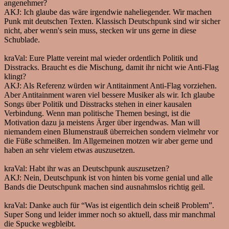
angenehmer?
AKJ:
Ich glaube das wäre irgendwie naheliegender. Wir machen
Punk mit deutschen Texten. Klassisch Deutschpunk sind wir sicher
nicht, aber wenn's sein muss, stecken wir uns gerne in diese
Schublade.
kraVal:
Eure Platte vereint mal wieder ordentlich Politik und
Disstracks. Braucht es die Mischung, damit ihr nicht wie Anti-Flag
klingt?
AKJ:
Als Referenz würden wir Antitainment Anti-Flag vorziehen.
Aber Antitainment waren viel bessere Musiker als wir. Ich glaube
Songs über Politik und Disstracks stehen in einer kausalen
Verbindung. Wenn man politische Themen besingt, ist die
Motivation dazu ja meistens Ärger über irgendwas. Man will
niemandem einen Blumenstrauß überreichen sondern vielmehr vor
die Füße schmeißen. Im Allgemeinen motzen wir aber gerne und
haben an sehr vielem etwas auszusetzen.
kraVal:
Habt ihr was an Deutschpunk auszusetzen?
AKJ:
Nein, Deutschpunk ist von hinten bis vorne genial und alle
Bands die Deutschpunk machen sind ausnahmslos richtig geil.
kraVal:
Danke auch für “Was ist eigentlich dein scheiß Problem”.
Super Song und leider immer noch so aktuell, dass mir manchmal
die Spucke wegbleibt.