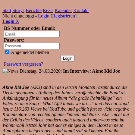
Start
Storys
Berichte
Rezis
Kalender
Kontakt
Nicht eingeloggt -
Login
[
Registrieren
]
Login
X
BS-Nummer oder Email:
Passwort:
Angemeldet bleiben
Passwort vergessen?
Dienstag, 24.03.2020:
Im Interview: Akne Kid Joe
Akne Kid Joe
(AKJ) sind in den letzten Monaten rasant durch die
Decke gegangen - Anfang des Jahres veröffentlichte die Band als
Ankündigung für ihr neues Album “die große Palmöllüge” ein
Video zu dem Song “What AfD thinks we do…” und das hat stand
heute 116.263 Views bei YouTube und gefühlt fast so viele negative
Kommentare von rechten Spinner*innen und Nazis. Aber nicht nur
der Erfolg des Videos, sondern auch dauernd unterwegs sein im
Wohnmobil letztes Jahr hat sicher einiges zu dem Boost in neue
Atmosphären beigetragen - und damit soll auf keinen Fall ihr