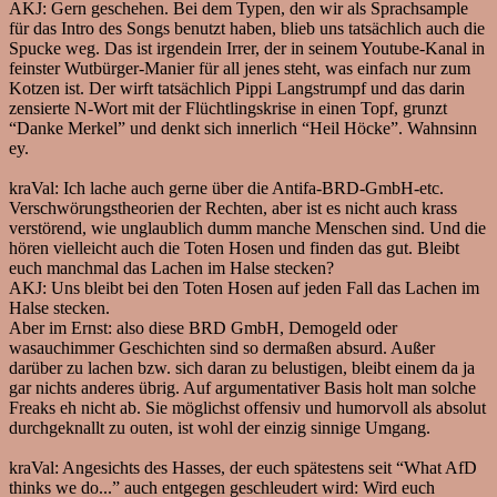
AKJ:
Gern geschehen. Bei dem Typen, den wir als Sprachsample
für das Intro des Songs benutzt haben, blieb uns tatsächlich auch die
Spucke weg. Das ist irgendein Irrer, der in seinem Youtube-Kanal in
feinster Wutbürger-Manier für all jenes steht, was einfach nur zum
Kotzen ist. Der wirft tatsächlich Pippi Langstrumpf und das darin
zensierte N-Wort mit der Flüchtlingskrise in einen Topf, grunzt
“Danke Merkel” und denkt sich innerlich “Heil Höcke”. Wahnsinn
ey.
kraVal:
Ich lache auch gerne über die Antifa-BRD-GmbH-etc.
Verschwörungstheorien der Rechten, aber ist es nicht auch krass
verstörend, wie unglaublich dumm manche Menschen sind. Und die
hören vielleicht auch die Toten Hosen und finden das gut. Bleibt
euch manchmal das Lachen im Halse stecken?
AKJ:
Uns bleibt bei den Toten Hosen auf jeden Fall das Lachen im
Halse stecken.
Aber im Ernst: also diese BRD GmbH, Demogeld oder
wasauchimmer Geschichten sind so dermaßen absurd. Außer
darüber zu lachen bzw. sich daran zu belustigen, bleibt einem da ja
gar nichts anderes übrig. Auf argumentativer Basis holt man solche
Freaks eh nicht ab. Sie möglichst offensiv und humorvoll als absolut
durchgeknallt zu outen, ist wohl der einzig sinnige Umgang.
kraVal:
Angesichts des Hasses, der euch spätestens seit “What AfD
thinks we do...” auch entgegen geschleudert wird: Wird euch