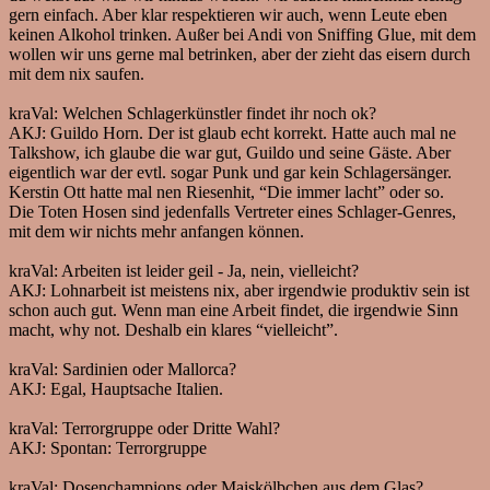
gern einfach. Aber klar respektieren wir auch, wenn Leute eben
keinen Alkohol trinken. Außer bei Andi von Sniffing Glue, mit dem
wollen wir uns gerne mal betrinken, aber der zieht das eisern durch
mit dem nix saufen.
kraVal:
Welchen Schlagerkünstler findet ihr noch ok?
AKJ:
Guildo Horn. Der ist glaub echt korrekt. Hatte auch mal ne
Talkshow, ich glaube die war gut, Guildo und seine Gäste. Aber
eigentlich war der evtl. sogar Punk und gar kein Schlagersänger.
Kerstin Ott hatte mal nen Riesenhit, “Die immer lacht” oder so.
Die Toten Hosen sind jedenfalls Vertreter eines Schlager-Genres,
mit dem wir nichts mehr anfangen können.
kraVal:
Arbeiten ist leider geil - Ja, nein, vielleicht?
AKJ:
Lohnarbeit ist meistens nix, aber irgendwie produktiv sein ist
schon auch gut. Wenn man eine Arbeit findet, die irgendwie Sinn
macht, why not. Deshalb ein klares “vielleicht”.
kraVal:
Sardinien oder Mallorca?
AKJ:
Egal, Hauptsache Italien.
kraVal:
Terrorgruppe oder Dritte Wahl?
AKJ:
Spontan: Terrorgruppe
kraVal:
Dosenchampions oder Maiskölbchen aus dem Glas?