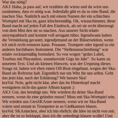
War das nötig?
AKJ:
Haha, ja pass auf, wir erzählen dir wieso und du wirst uns
zustimmen, dass es nötig war. Jedenfalls gibt es da so eine Band, die
machen Ska. Natürlich auch mit einem Namen der ein schlechtes
Wortspiel mit Ska ist, ganz klischeemäßig. Ok, wieauchimmer, diese
Band macht auf jeden Fall den Eindruck, als sei sie recht überzeugt
von dem Mist den sie so machen. Aus unserer Sicht relativ
unsympathisch und kommt voll arrogant rüber. Irgendwann haben
die Verstärkung gecastet, irgendjemand an der Bläsersektion, wenn
ich mich recht erinnern kann. Posaune, Trompete oder irgend so ein
anderes furchtbares Instrument. Die “Stellenausschreibung” war
relativ rockstarmäßig formuliert. So von wegen “geiles Label,
Tourbus mit Playstation, soundsoviele Gigs im Jahr”. So kams zu
unserem Text. Und als kleinen Hinweis, was der Ursprung dieses
Songs ist, haben wir eben einen Off-Beat eingebaut, wegen der Ska-
Band als Referenz halt. Eigentlich nur ein Witz für uns selbst. Geht
das jetzt klar, nach der Erklärung? Wir hassen Ska!
kraVal:
Nein, geht nicht klar, aber das im Hinterkopf macht
wenigstens nicht das ganze Album kaputt ;)
AKJ:
Gut, das beruhigt uns. Wie würdest du deine Ska-Band
nennen, wenn du eine gründen musst? Muss mit Ska-Wortspiel sein.
Wir würden uns GiesSKAnne nennen, wenn wir ne Ska-Band
wären und anstatt in Trompeten in so Gießkannen blasen.
kraVal:
SKAninchen, aber ich bin ehrlich: die Idee ist nicht von mir,
aber die ist so bekloppt, dass ich die unbedingt klauen wollte! Und