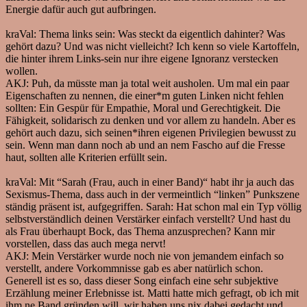
Energie dafür auch gut aufbringen.
kraVal:
Thema links sein: Was steckt da eigentlich dahinter? Was
gehört dazu? Und was nicht vielleicht? Ich kenn so viele Kartoffeln,
die hinter ihrem Links-sein nur ihre eigene Ignoranz verstecken
wollen.
AKJ:
Puh, da müsste man ja total weit ausholen. Um mal ein paar
Eigenschaften zu nennen, die einer*m guten Linken nicht fehlen
sollten: Ein Gespür für Empathie, Moral und Gerechtigkeit. Die
Fähigkeit, solidarisch zu denken und vor allem zu handeln. Aber es
gehört auch dazu, sich seinen*ihren eigenen Privilegien bewusst zu
sein. Wenn man dann noch ab und an nem Fascho auf die Fresse
haut, sollten alle Kriterien erfüllt sein.
kraVal:
Mit “Sarah (Frau, auch in einer Band)“ habt ihr ja auch das
Sexismus-Thema, dass auch in der vermeintlich “linken” Punkszene
ständig präsent ist, aufgegriffen. Sarah: Hat schon mal ein Typ völlig
selbstverständlich deinen Verstärker einfach verstellt? Und hast du
als Frau überhaupt Bock, das Thema anzusprechen? Kann mir
vorstellen, dass das auch mega nervt!
AKJ:
Mein Verstärker wurde noch nie von jemandem einfach so
verstellt, andere Vorkommnisse gab es aber natürlich schon.
Generell ist es so, dass dieser Song einfach eine sehr subjektive
Erzählung meiner Erlebnisse ist. Matti hatte mich gefragt, ob ich mit
ihm ne Band gründen will, wir haben uns nix dabei gedacht und