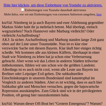
Bitte hier klicken, um diese Einbettung von Youtube zu aktivieren.
Einbettungen von Youtube dauerhaft aktivieren
Mehr Infos, wie wir mit Einbettungen von externen Anbietern umgehen,
hier
.
kraVal:
Nürnberg ist ja auch Bayern und eure Ablehnung gegenüber
Markus Söder habt ihr ja mehrfach betont. Mal überlegt, einfach
wegzuziehen? Nach Hannover oder Marburg vielleicht? Oder
vielleicht Aschaffenburg?
AKJ:
Ja sicher. Aschaffenburg und Marburg standen lange Zeit ganz
oben auf der Liste unser Traumstädte. Nun ist es klar eine
verzwickte Sache mit diesem Bayern. Klar läuft hier einiges richtig
scheiße. Wir kommen alle aus kleinen Käffern, überhaupt in einer
Stadt wie Nürnberg zu leben hat ja schon eine Verbesserung
gebracht. Aber wenn wir das Leben in anderen Städten teilweise
mitbekommen, fühlen wir uns schon wie die größten Landeier.
Allerdings ist es auch nicht cool, wenn alle Leute aus Bayern ins
Berliner oder Leipziger Exil gehen. Die subkulturellen
Einschränkungen in unserem Bundesland sind katastrophal im
Vergleich zu anderen Städten. Aber es ist wichtig, dass es auch hier
Subkultur gibt und Menschen versuchen, gegen die bajuwarische
Repression anzukämpfen. Zum Glück sind wir in der privilegierten
Position, oft genug hier rauszukommen haha.
kraVal:
Warum dieser Off-Beat bei “Gestern Emergenza”? Warum?