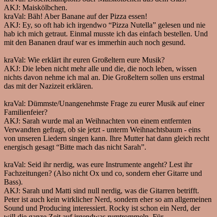
AKJ:
Maiskölbchen.
kraVal:
Bäh! Aber Banane auf der Pizza essen!
AKJ:
Ey, so oft hab ich irgendwo “Pizza Nutella” gelesen und nie
hab ich mich getraut. Einmal musste ich das einfach bestellen. Und
mit den Bananen drauf war es immerhin auch noch gesund.
kraVal:
Wie erklärt ihr euren Großeltern eure Musik?
AKJ:
Die leben nicht mehr alle und die, die noch leben, wissen
nichts davon nehme ich mal an. Die Großeltern sollen uns erstmal
das mit der Nazizeit erklären.
kraVal:
Dümmste/Unangenehmste Frage zu eurer Musik auf einer
Familienfeier?
AKJ:
Sarah wurde mal an Weihnachten von einem entfernten
Verwandten gefragt, ob sie jetzt - unterm Weihnachtsbaum - eins
von unseren Liedern singen kann. Ihre Mutter hat dann gleich recht
energisch gesagt “Bitte mach das nicht Sarah”.
kraVal:
Seid ihr nerdig, was eure Instrumente angeht? Lest ihr
Fachzeitungen? (Also nicht Ox und co, sondern eher Gitarre und
Bass).
AKJ:
Sarah und Matti sind null nerdig, was die Gitarren betrifft.
Peter ist auch kein wirklicher Nerd, sondern eher so am allgemeinen
Sound und Producing interessiert. Rocky ist schon ein Nerd, der
will die ganze Zeit auf irgendwas rumtrommeln. Für