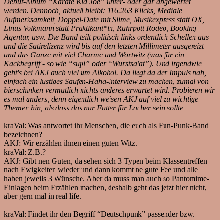
Debut-Album “Karate Kid Joe” unter- oder gar abgewertet
werden. Dennoch, aktuell bleibt: 116.263 Klicks, Mediale
Aufmerksamkeit, Doppel-Date mit Slime, Musikexpress statt OX,
Linus Volkmann statt Praktikant*in, Ruhrpott Rodeo, Booking
Agentur, usw. Die Band teilt politisch links ordentlich Schellen aus
und die Satirelizenz wird bis auf den letzten Millimeter ausgereizt
und das Ganze mit viel Charme und Wortwitz (was für ein
Kackbegriff - so wie “supi” oder “Wurstsalat”). Und irgendwie
geht's bei AKJ auch viel um Alkohol. Da liegt da der Impuls nah,
einfach ein lustiges Saufen-Haha-Interview zu machen, zumal von
bierschinken vermutlich nichts anderes erwartet wird. Probieren wir
es mal anders, denn eigentlich weisen AKJ auf viel zu wichtige
Themen hin, als dass das nur Futter für Lacher sein sollte.
kraVal:
Was antwortet ihr Menschen, die euch als Fun-Punk-Band
bezeichnen?
AKJ:
Wir erzählen ihnen einen guten Witz.
kraVal:
Z.B.?
AKJ:
Gibt nen Guten, da sehen sich 3 Typen beim Klassentreffen
nach Ewigkeiten wieder und dann kommt ne gute Fee und alle
haben jeweils 3 Wünsche. Aber da muss man auch so Pantomime-
Einlagen beim Erzählen machen, deshalb geht das jetzt hier nicht,
aber gern mal in real life.
kraVal:
Findet ihr den Begriff “Deutschpunk” passender bzw.