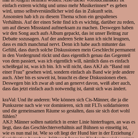
einfach extrem wichtig und umso mehr Musikerinnen* es geben
wird, umso selbstverständlicher wird das in Zukunft sein.
Ansonsten hab ich zu diesem Thema schon ein gespaltenes
Verhältnis. Auf der einen Seite find ich es wichtig, darüber zu reden,
um auf diesen Missstand aufmerksam zu machen. Deswegen haben
wir den Song auch aufs Album gepackt, das ist unser Beitrag zur
Debatte sozusagen. Auf der anderen Seite kann ich nicht leugnen,
dass es mich manchmal nervt. Denn ich habe auch mitunter das
Gefühl, dass durch solche Diskussionen mein Geschlecht permanent
in den Vordergrund rückt und dass eigentlich genau das Gegenteil
von dem passiert, was ich eigentlich will, nämlich dass es einfach
scheißegal ist, was ich bin. Ich will nicht, dass AKJ als “Band mit
einer Frau” gesehen wird, sondern einfach als Band wie jede andere
auch. Aber bis es soweit ist, braucht es diese Diskussionen eben.
Deswegen bin ich zwar ab und an genervt davon, weiß aber auch,
dass das jetzt einfach auch notwendig ist, damit sich was ändert.
kraVal:
Und ihr anderen: Wie können sich Cis-Männer, die ja die
Punkszene nach wie vor dominieren, sich mit FLTs solidarisieren
und die gemeinsamen Räume so gestalten, dass sie sich dort wohl
fühlen?
AKJ:
Männer sollten natürlich in erster Linie hinterfragen, an was es
liegt, dass das Geschlechterverhältnis auf Bühnen so einseitig ist,
wie es nun mal ist. Wie so oft liegt der Hund hier in der Erziehung /