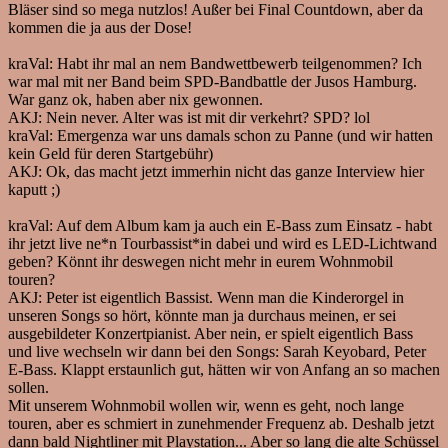
Bläser sind so mega nutzlos! Außer bei Final Countdown, aber da
kommen die ja aus der Dose!
kraVal:
Habt ihr mal an nem Bandwettbewerb teilgenommen? Ich
war mal mit ner Band beim SPD-Bandbattle der Jusos Hamburg.
War ganz ok, haben aber nix gewonnen.
AKJ:
Nein never. Alter was ist mit dir verkehrt? SPD? lol
kraVal:
Emergenza war uns damals schon zu Panne (und wir hatten
kein Geld für deren Startgebühr)
AKJ:
Ok, das macht jetzt immerhin nicht das ganze Interview hier
kaputt ;)
kraVal:
Auf dem Album kam ja auch ein E-Bass zum Einsatz - habt
ihr jetzt live ne*n Tourbassist*in dabei und wird es LED-Lichtwand
geben? Könnt ihr deswegen nicht mehr in eurem Wohnmobil
touren?
AKJ:
Peter ist eigentlich Bassist. Wenn man die Kinderorgel in
unseren Songs so hört, könnte man ja durchaus meinen, er sei
ausgebildeter Konzertpianist. Aber nein, er spielt eigentlich Bass
und live wechseln wir dann bei den Songs: Sarah Keyobard, Peter
E-Bass. Klappt erstaunlich gut, hätten wir von Anfang an so machen
sollen.
Mit unserem Wohnmobil wollen wir, wenn es geht, noch lange
touren, aber es schmiert in zunehmender Frequenz ab. Deshalb jetzt
dann bald Nightliner mit Playstation... Aber so lang die alte Schüssel