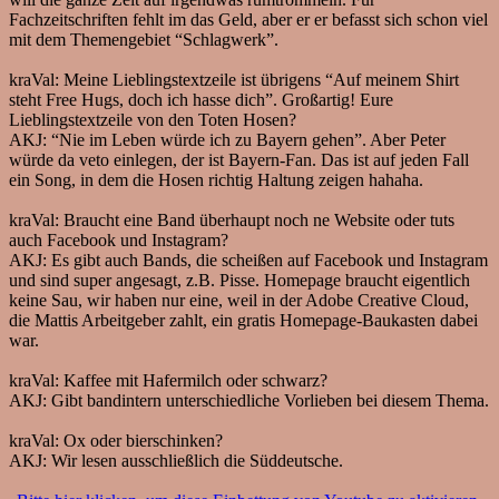
Fachzeitschriften fehlt im das Geld, aber er er befasst sich schon viel
mit dem Themengebiet “Schlagwerk”.
kraVal:
Meine Lieblingstextzeile ist übrigens “Auf meinem Shirt
steht Free Hugs, doch ich hasse dich”. Großartig! Eure
Lieblingstextzeile von den Toten Hosen?
AKJ:
“Nie im Leben würde ich zu Bayern gehen”. Aber Peter
würde da veto einlegen, der ist Bayern-Fan. Das ist auf jeden Fall
ein Song, in dem die Hosen richtig Haltung zeigen hahaha.
kraVal:
Braucht eine Band überhaupt noch ne Website oder tuts
auch Facebook und Instagram?
AKJ:
Es gibt auch Bands, die scheißen auf Facebook und Instagram
und sind super angesagt, z.B. Pisse. Homepage braucht eigentlich
keine Sau, wir haben nur eine, weil in der Adobe Creative Cloud,
die Mattis Arbeitgeber zahlt, ein gratis Homepage-Baukasten dabei
war.
kraVal:
Kaffee mit Hafermilch oder schwarz?
AKJ:
Gibt bandintern unterschiedliche Vorlieben bei diesem Thema.
kraVal:
Ox oder bierschinken?
AKJ:
Wir lesen ausschließlich die Süddeutsche.