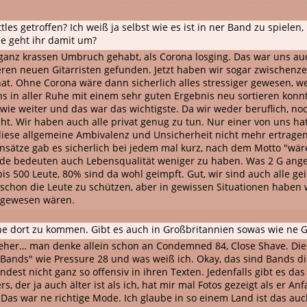
les getroffen? Ich weiß ja selbst wie es ist in ner Band zu spielen
 geht ihr damit um?
n ganz krassen Umbruch gehabt, als Corona losging. Das war uns au
n neuen Gitarristen gefunden. Jetzt haben wir sogar zwischenzeit
hat. Ohne Corona wäre dann sicherlich alles stressiger gewesen, w
ns in aller Ruhe mit einem sehr guten Ergebnis neu sortieren konn
dwie weiter und das war das wichtigste. Da wir weder beruflich, noc
cht. Wir haben auch alle privat genug zu tun. Nur einer von uns h
se allgemeine Ambivalenz und Unsicherheit nicht mehr ertragen – z
Ansätze gab es sicherlich bei jedem mal kurz, nach dem Motto "wär
de bedeuten auch Lebensqualität weniger zu haben. Was 2 G angeht
bis 500 Leute, 80% sind da wohl geimpft. Gut, wir sind auch alle g
 schon die Leute zu schützen, aber in gewissen Situationen haben 
os gewesen wären.
ne dort zu kommen. Gibt es auch in Großbritannien sowas wie ne 
e eher… man denke allein schon an Condemned 84, Close Shave. Die
e Bands" wie Pressure 28 und was weiß ich. Okay, das sind Bands di
dest nicht ganz so offensiv in ihren Texten. Jedenfalls gibt es d
rs, der ja auch älter ist als ich, hat mir mal Fotos gezeigt als er 
 Das war ne richtige Mode. Ich glaube in so einem Land ist das au