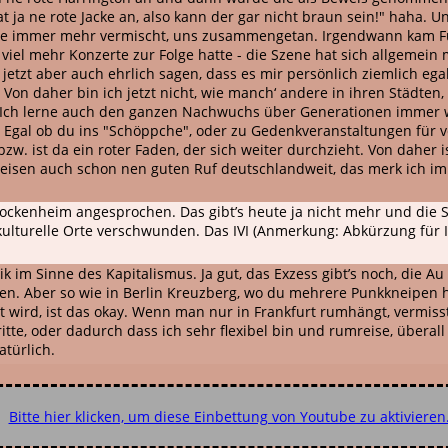
ja ne rote Jacke an, also kann der gar nicht braun sein!" haha. U
e immer mehr vermischt, uns zusammengetan. Irgendwann kam Fuß
el mehr Konzerte zur Folge hatte - die Szene hat sich allgemein m
h jetzt aber auch ehrlich sagen, dass es mir persönlich ziemlich eg
on daher bin ich jetzt nicht, wie manch‘ andere in ihren Städten, t
. Ich lerne auch den ganzen Nachwuchs über Generationen immer wi
Egal ob du ins "Schöppche", oder zu Gedenkveranstaltungen für v
. ist da ein roter Faden, der sich weiter durchzieht. Von daher is
reisen auch schon nen guten Ruf deutschlandweit, das merk ich i
ockenheim angesprochen. Das gibt’s heute ja nicht mehr und die St
ulturelle Orte verschwunden. Das IVI (Anmerkung: Abkürzung für In
k im Sinne des Kapitalismus. Ja gut, das Exzess gibt’s noch, die Au 
pen. Aber so wie in Berlin Kreuzberg, wo du mehrere Punkkneipen ha
 wird, ist das okay. Wenn man nur in Frankfurt rumhängt, vermiss
itte, oder dadurch dass ich sehr flexibel bin und rumreise, überal
atürlich.
Bitte hier klicken, um diese Einbettung von Youtube zu aktivieren