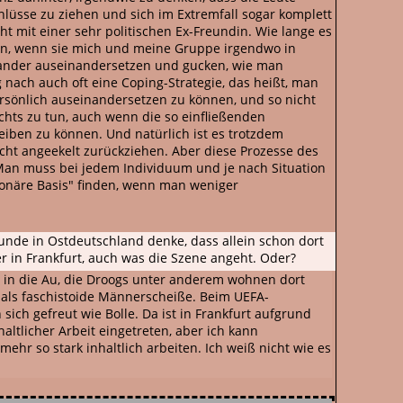
lüsse zu ziehen und sich im Extremfall sogar komplett
t mit einer sehr politischen Ex-Freundin. Wie lange es
en, wenn sie mich und meine Gruppe irgendwo in
einander auseinandersetzen und gucken, wie man
 nach auch oft eine Coping-Strategie, das heißt, man
rsönlich auseinandersetzen zu können, und so nicht
ichts zu tun, auch wenn die so einfließenden
eiben zu können. Und natürlich ist es trotzdem
icht angeekelt zurückziehen. Aber diese Prozesse des
. Man muss bei jedem Individuum und je nach Situation
ionäre Basis" finden, wenn man weniger
eunde in Ostdeutschland denke, dass allein schon dort
er in Frankfurt, auch was die Szene angeht. Oder?
hen in die Au, die Droogs unter anderem wohnen dort
l als faschistoide Männerscheiße. Beim UEFA-
sich gefreut wie Bolle. Da ist in Frankfurt aufgrund
ltlicher Arbeit eingetreten, aber ich kann
ehr so stark inhaltlich arbeiten. Ich weiß nicht wie es