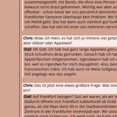
zusammengestellt, mit Bands, die ohne eine Person
bewusst nicht drauf gekommen. Wichtig war aber auch
offenbar - schon bevor wir uns persönlich kennenler
Frankfurter Fanszene überhaupt kein Problem. Wir h
um Politik geht. Das hat dann auch ziemlich gut funk
schaffen. Das hat viel mit einer von mehreren vers
Chris:
Wow, ich mein, es hat sich ja immens viel geta
aber Altbier oder Äppelwoi?
Olaf:
Oh Gott, ich hab mal ganz lange Äppelwoi getrun
Stück Schultheis-Bräu getrunken. Danach hab ich ta
Äpplerflaschen mitgenommen. Irgendwann hab ich dara
bin, weil es irgendwo für mich dazugehört. Also, bei
französischen Cidre. Ich hab auch ne Weile Süßgespr
Fell angelegt, was das angeht.
Chris:
Das ist jetzt eine etwas größere Frage. Was si
ein?
Olaf:
Auf Frankfurt bezogen? Gut, wir waren, als wir
Dadurch öffnete sich Frankfurt subkulturell ab Ende 
genau, als die Reps dann 89 in die Stadtverordnet
Zentrum in der Frankfurter Innenstadt war. Wir sin
nämlich noch richtig neu. Ich weiß noch, da hatte i