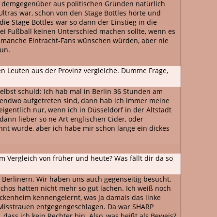
d demgegenüber aus politischen Gründen natürlich
Ultras war, schon von den Stage Bottles hörte und
ie Stage Bottles war so dann der Einstieg in die
ei Fußball keinen Unterschied machen sollte, wenn es
sich manche Eintracht-Fans wünschen würden, aber nie
tun.
den Leuten aus der Provinz vergleiche. Dumme Frage,
selbst schuld: Ich hab mal in Berlin 36 Stunden am
irgendwo aufgetreten sind, dann hab ich immer meine
gentlich nur, wenn ich in Düsseldorf in der Altstadt
 dann lieber so ne Art englischen Cider, oder
öhnt wurde, aber ich habe mir schon lange ein dickes
m Vergleich von früher und heute? Was fällt dir da so
n Berlinern. Wir haben uns auch gegenseitig besucht.
schos hatten nicht mehr so gut lachen. Ich weiß noch
ckenheim kennengelernt, was ja damals das linke
el Misstrauen entgegengeschlagen. Da war SHARP
dass ich kein Rechter bin. Also, was heißt als Beweis?