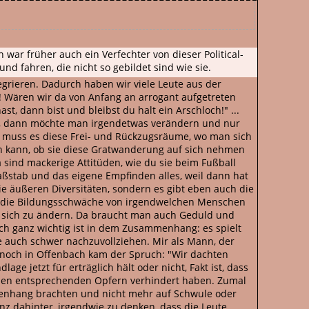
war früher auch ein Verfechter von dieser Political-
nd fahren, die nicht so gebildet sind wie sie.
egrieren. Dadurch haben wir viele Leute aus der
r! Wären wir da von Anfang an arrogant aufgetreten
st, dann bist und bleibst du halt ein Arschloch!" ...
ibt, dann möchte man irgendetwas verändern und nur
h muss es diese Frei- und Rückzugsräume, wo man sich
den kann, ob sie diese Gratwanderung auf sich nehmen
sind mackerige Attitüden, wie du sie beim Fußball
Maßstab und das eigene Empfinden alles, weil dann hat
die äußeren Diversitäten, sondern es gibt eben auch die
er die Bildungsschwäche von irgendwelchen Menschen
 sich zu ändern. Da braucht man auch Geduld und
h ganz wichtig ist in dem Zusammenhang: es spielt
ke auch schwer nachzuvollziehen. Mir als Mann, der
noch in Offenbach kam der Spruch: "Wir dachten
e jetzt für erträglich hält oder nicht, Fakt ist, dass
it den entsprechenden Opfern verhindert haben. Zumal
menhang brachten und nicht mehr auf Schwule oder
nz dahinter, irgendwie zu denken, dass die Leute