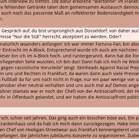
um Interview zu treffen. Die dafür erkorene "Biertonne" im Frankf
, die fehlenden Getränke taten dem gemeinsamen Austausch dennoc
auch noch das passende Maß an reflektierter Bodenständigkeit mit
n.
s Gespräch auf, du bist ursprünglich aus Düsseldorf, von daher au
ämisse "Nur die SGE" herrscht, akzeptiert zu werden. Oder?
h natürlich woanders anfangen: Ich war immer Fortuna-Fan, bin ab
r Eintracht im A-Block. Entsprechend wurde ich auch am nächsten 
dieser bin ich im A-Block hoch- und runtergerannt, dann hat die Fo
egenden Seite wussten, ich bin das! Dann hab ich mich ne Weile ga
egen rassistische Vorurteile" (engl. Skinheads Against Racial Prej
n uns und Rechten in Frankfurt, da waren dann auch viele Pressw
m Fußball da für uns noch nicht in Frage, nur ein paar wenige von 
egenüber eher neutral verhalten und uns auch mal auf Demos ange
rer (damals war er noch der Chef) von der Antisocialfront, der 
ehr in Offenbach gelandet, und wir haben die Antisocialfront poli
m Arsch, schon seit Jahren. Das ging auch ein bisschen böse aus. Ei
im Krankenhaus und da hab ich mich dann zurückgezogen. Habe imme
 den Chef von Hooligan-Streetwear aus Frankfurt kennengelernt und
gefangen, die jährlichen Jubiläums-Konzerte zu organisieren. Zud