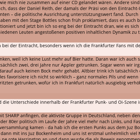
 wie mich nie zusammen auf einer CD gelandet wären. Andere sin
, dass der Daniel Reith, der damals der Präsi von den Eintracht-
nten – die politische Ausrichtung unterstützungswert fand. Durch d
aben mit den Stage Bottles schon früh proklamiert, dass es auch b
tioniert und jetzt bin ich so eng bei der Eintracht dran, wie es 
chiedenen Leuten angestoßenen positiven inhaltlichen Dynamik zu 
n bei der Eintracht, besonders wenn ich die Frankfurter Fans mit 
ken, weil ich keine Lust mehr auf Bier hatte. Daran war ich auch 
tsächlich zwei, drei Jahre nur Äppler getrunken. Sogar wenn wir 
uf auch keinen Bock mehr gehabt. Altbier trink ich tatsächlich ei
des favorisiere ich nicht so wirklich – ganz normales Pils und wenn
itzten getrunken, wofür ich in Frankfurt natürlich ausgiebig verh
nd die Unterschiede innerhalb der Frankfurter Punk- und Oi-Szene i
 mit SHARP anfingen, die aktivste Gruppe in Deutschland, neben de
der 80er politisch im Laufe der Jahre viel mehr nach Links, und Fa
enversammlung kamen - da hab ich die ersten Punks aus dem Juz Bo
d dann mit ins Juz Bockenheim und uns ist erstmal unheimlich vi
ch ne rote Harrington an und dann wurde die als Beweis genommen, 