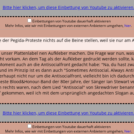
Bitte hier klicken, um diese Einbettung von Youtube zu aktivieren
Einbettungen von Youtube dauerhaft aktivieren
Mehr Infos, wie wir mit Einbettungen von externen Anbietern umgehen,
hier
.
er Pegida-Proteste nichts auf die Beine stellen, weil sie nur am A
 unser Plattenlabel nen Aufkleber machen. Die Frage war nun, was s
cht vorkam. An dem Tag als der Aufkleber gedruckt werden sollte
ment auch an die Antisocialfront gedacht habe: "Na, du hast zwar
und im Prinzip ist es dann auch "Sometimes Antisocial, Always Ant
berhaupt nicht nur um die Antisocialfront, vielleicht bin ich dad
nteste Blood&Honour-Band der 80er Jahre, der Sänger Ian Stewart 
noch rechts waren, nach dem Lied "Antisocial" von Skrewdriver ben
 Kopf gekommen, weil ich mit dem ursprünglich angedachten Slogan a
Bitte hier klicken, um diese Einbettung von Youtube zu aktivieren
Einbettungen von Youtube dauerhaft aktivieren
Mehr Infos, wie wir mit Einbettungen von externen Anbietern umgehen,
hier
.