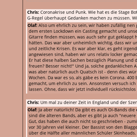
Chris:
Coronakrise und Punk. Wie hat es die Stage Bott
G-Regel überhaupt Gedanken machen zu müssen. Wie
Olaf:
Also um ehrlich zu sein, wir haben zufällig ne
dem ersten Lockdown ein Casting gemacht und unsere
Gitarre finden müssen, was auch sehr gut geklappt 
hätten. Das war aber unheimlich wichtig, dass wir u
und zeitliche Krisen. Es war aber klar, es geht irgen
angewiesen sind, haben wir uns relativ locker gema
Er hat diese halben Sachen bezüglich Planung und die
freuen? Besser nicht!" Und ja, solche gedanklichen 
was aber natürlich auch Quatsch ist - denn dies wür
Wochen. Da war es so, als gäbe es kein Corona. 400 
gemacht, um ehrlich zu sein. Ansonsten versuch ich
lassen. Ohne, dass wir jetzt individuell rücksichtsl
Chris:
Um mal zu deiner Zeit in England und der Sze
Olaf:
Ja aber natürlich! Da gibt es auch Oi-Bands di
sind die älteren Bands, aber es gibt ja auch "neuer
Gut, das haben die auch nicht so geschrieben - zumin
vor 30 Jahren viel kleiner. Der Bassist von den Blagge
über die Hälfte aller männlichen Schüler Skinheads.