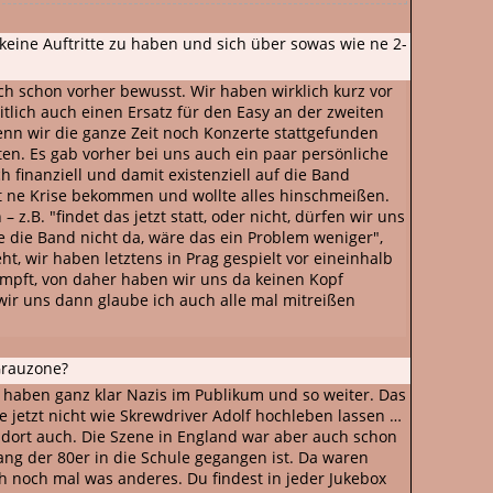
, keine Auftritte zu haben und sich über sowas wie ne 2-
ch schon vorher bewusst. Wir haben wirklich kurz vor
lich auch einen Ersatz für den Easy an der zweiten
enn wir die ganze Zeit noch Konzerte stattgefunden
ten. Es gab vorher bei uns auch ein paar persönliche
h finanziell und damit existenziell auf die Band
at ne Krise bekommen und wollte alles hinschmeißen.
.B. "findet das jetzt statt, oder nicht, dürfen wir uns
e die Band nicht da, wäre das ein Problem weniger",
, wir haben letztens in Prag gespielt vor eineinhalb
eimpft, von daher haben wir uns da keinen Kopf
wir uns dann glaube ich auch alle mal mitreißen
Grauzone?
 haben ganz klar Nazis im Publikum und so weiter. Das
e jetzt nicht wie Skrewdriver Adolf hochleben lassen …
as dort auch. Die Szene in England war aber auch schon
Anfang der 80er in die Schule gegangen ist. Da waren
ch noch mal was anderes. Du findest in jeder Jukebox