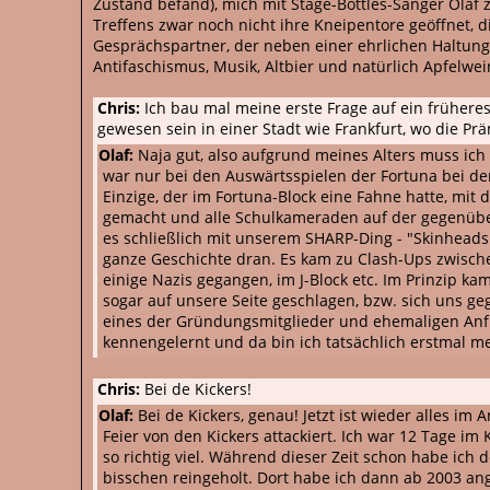
Zustand befand), mich mit Stage-Bottles-Sänger Olaf z
Treffens zwar noch nicht ihre Kneipentore geöffnet
Gesprächspartner, der neben einer ehrlichen Haltung 
Antifaschismus, Musik, Altbier und natürlich Apfelwei
Chris:
Ich bau mal meine erste Frage auf ein frühere
gewesen sein in einer Stadt wie Frankfurt, wo die Pr
Olaf:
Naja gut, also aufgrund meines Alters muss ic
war nur bei den Auswärtsspielen der Fortuna bei de
Einzige, der im Fortuna-Block eine Fahne hatte, mit 
gemacht und alle Schulkameraden auf der gegenüberli
es schließlich mit unserem SHARP-Ding - "Skinheads g
ganze Geschichte dran. Es kam zu Clash-Ups zwische
einige Nazis gegangen, im J-Block etc. Im Prinzip ka
sogar auf unsere Seite geschlagen, bzw. sich uns g
eines der Gründungsmitglieder und ehemaligen Anfüh
kennengelernt und da bin ich tatsächlich erstmal m
Chris:
Bei de Kickers!
Olaf:
Bei de Kickers, genau! Jetzt ist wieder alles i
Feier von den Kickers attackiert. Ich war 12 Tage 
so richtig viel. Während dieser Zeit schon habe ich
bisschen reingeholt. Dort habe ich dann ab 2003 an