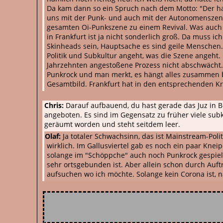
Da kam dann so ein Spruch nach dem Motto: "Der hat 
uns mit der Punk- und auch mit der Autonomenszen
gesamten Oi-Punkszene zu einem Revival. Was auch vi
in Frankfurt ist ja nicht sonderlich groß. Da muss ic
Skinheads sein, Hauptsache es sind geile Menschen. V
Politik und Subkultur angeht, was die Szene angeht
Jahrzehnten angestoßene Prozess nicht abschwächt. 
Punkrock und man merkt, es hängt alles zusammen bzw
Gesamtbild. Frankfurt hat in den entsprechenden K
Chris:
Darauf aufbauend, du hast gerade das Juz in B
angeboten. Es sind im Gegensatz zu früher viele subk
geräumt worden und steht seitdem leer.
Olaf:
Ja totaler Schwachsinn, das ist Mainstream-Politi
wirklich. Im Gallusviertel gab es noch ein paar Knei
solange im "Schöppche" auch noch Punkrock gespielt
sehr ortsgebunden ist. Aber allein schon durch Auftr
aufsuchen wo ich möchte. Solange kein Corona ist, n