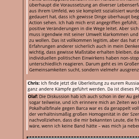
überhaupt die Voraussetzung an diverser Lebenserfa
aus ihrem Umfeld, wo sie komplett sozialisiert wurd
gedauert hat, dass ich gewisse Dinge überhaupt b
Action sehen. Ich hab mich erst angegriffen gefühl
positive Veränderungen in die Wege leitet. Aber sic
muss irgendwie mit seiner Umwelt klarkommen und e
zu wollen. Das ist vollkommen legitim, aber das hat
Erfahrungen anderer sicherlich auch in mein Denken 
wichtig, dass gewisse Maßstäbe erhalten bleiben, da
individuellen politischen Einwirkens haben non-stop
unterschiedlich reagieren. Darum geht es im Große
Gemeinsamkeiten sucht, sondern vielmehr ausgrenz
Chris:
Ich finde jetzt die Überleitung zu eurem Russ
ganz andere Kämpfe geführt werden. Da ist dieses PC-
Olaf:
Die Diskussion hab ich auch schon in der Au geh
sogar teilweise, und ich erinnere mich an Zeiten wo
Pokalhalbfinale gegen Barca war es da gerappelt voll
der verhältnismäßig großen Homogenität in der Szene
nachvollziehen, dass die mir bekannten Leute, die fr
wäre, wenn ich keine Band hätte – was mich ja nebe