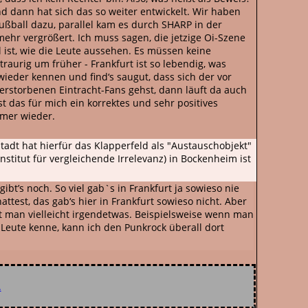
nd dann hat sich das so weiter entwickelt. Wir haben
ball dazu, parallel kam es durch SHARP in der
ehr vergrößert. Ich muss sagen, die jetzige Oi-Szene
al ist, wie die Leute aussehen. Es müssen keine
raurig um früher - Frankfurt ist so lebendig, was
eder kennen und find‘s saugut, dass sich der vor
erstorbenen Eintracht-Fans gehst, dann läuft da auch
t das für mich ein korrektes und sehr positives
mmer wieder.
adt hat hierfür das Klapperfeld als "Austauschobjekt"
stitut für vergleichende Irrelevanz) in Bockenheim ist
gibt’s noch. So viel gab`s in Frankfurt ja sowieso nie
ttest, das gab‘s hier in Frankfurt sowieso nicht. Aber
t man vielleicht irgendetwas. Beispielsweise wenn man
l Leute kenne, kann ich den Punkrock überall dort
.