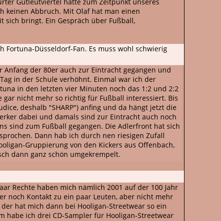
urter Gutleutviertel hatte zum Zeitpunkt unseres
h keinen Abbruch. Mit Olaf hat man einen
 sich bringt. Ein Gespräch über Fußball,
ch Fortuna-Düsseldorf-Fan. Es muss wohl schwierig
er Anfang der 80er auch zur Eintracht gegangen und
Tag in der Schule verhöhnt. Einmal war ich der
rtuna in den letzten vier Minuten noch das 1:2 und 2:2
r nicht mehr so richtig für Fußball interessiert. Bis
udice, deshalb "SHARP") anfing und da hängt jetzt die
erker dabei und damals sind zur Eintracht auch noch
uns sind zum Fußball gegangen. Die Adlerfront hat sich
sprochen. Dann hab ich durch nen riesigen Zufall
Hooligan-Gruppierung von den Kickers aus Offenbach,
tisch dann ganz schön umgekrempelt.
n paar Rechte haben mich nämlich 2001 auf der 100 Jahr
r noch Kontakt zu ein paar Leuten, aber nicht mehr
 der hat mich dann bei Hooligan-Streetwear so ein
em habe ich drei CD-Sampler für Hooligan-Streetwear