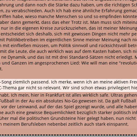
hrung und dann noch die Stärke dazu haben, um die richtigen Sch
en, zu verabschieden. Auch ich hab eine ähnliche Erfahrung gemach
egriffen habe, wieso manche Menschen so und so empfinden könnt
t, aber dann gemerkt, dass das eher Trotz ist. Man muss sich mit
h nur in die eigenen Kreise zurückzuziehen, das ist meiner Meinung
ntscheidet sich deshalb, sich mit gewissen Dingen nicht mehr pe
 mit Politikbetreiben im eigentlichen Sinne meiner Meinung nach n
mit einfließen müssen, um Politik sinnvoll und rücksichtsvoll betr
mit die Leute, die auch wirklich was auf dem Kasten haben, sich n
 ne Dynamik, und das ist mit drei Standard-Sätzen nicht erledigt
n und Ganzen im angesprochenen Lied: Wie will man eine "revolut
t.
ia-Song ziemlich passend. Ich merke, wenn ich an meine aktiven Fr
Thema gar nicht so relevant. Wir sind schon etwas privilegiert hi
abt. Ich mein, hier in Frankfurt ist alles wirklich safe. Ultras ge
 Fußball in der Au ein absolutes No-Go gewesen ist. Da galt Fußbal
 vor der Leinwand, auf der das Spiel gezeigt wurde, und alle haben 
 auch eine gewisse Bequemlichkeit bezüglich starker politisch inha
üher mal die politischen Grundsteine hier gelegt haben, nun nicht m
n meinem Berufsleben nebenbei zeitlich auch stark einspannt.