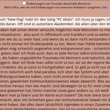
Einbettungen von Youtube dauerhaft aktivieren
Mehr Infos, wie wir mit Einbettungen von externen Anbietern umgehen,
hier
.
 "New Flag" habt ihr den Song "PC Idiots". Ich muss ja sagen, ich 
tik daran. Oft sind es autoritäre Akademiker, die allen über den Mu
 haben halt schon immer versucht, möglichst viele Menschen zu int
kinheadszene - also auch in Offenbach und Frankfurt und so weite
Sätzen wie du zu seien hast, und wenn du es dann nicht verstanden ha
ch nicht einmal mit Straßenpolitik zu tun. Wenn man Politik betre
 haben mag sicherlich angenehm und entspannend sein - sicherlic
 geben, klar! Ich finde auch, dass es jede Person selbst entschei
, die haben unglaubliche Traumata mit Männern und natürlich, da 
ggern. Aber ich finde man sollte nicht so tun, als sei der eigene 
Problem, die ja sonst so hochgehalten wird. Es gibt ja nicht nur 
t es natürlich auch total paradox, sich über das System und üb
Bildungsschwäche haben, noch nicht einmal die Chance zu geben,
eigenen, gewohnten Kommunikationsweisen etwas abweicht. Was auc
Position heraus man das macht. Und deswegen ist es für viele Lin
ene gewonnen hat, hören manche Leute ganz anders zu. Ich weiß 
ann man ja feiern und ihr könnt euch boxen!" Ob man diese Grundlag
 gemacht, aber mit Sicherheit ganz viel rechtsmotivierte Gewalt m
rnt haben, das alles dann tatsächlich irgendwo in einen Zusam
 ihrer Möglichkeiten erweiterten. Das ist ne unglaubliche Arroga