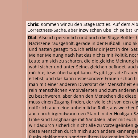
Chris:
Kommen wir zu den Stage Bottles. Auf dem Album
Correctness-Sache, aber inzwischen übe ich selbst Kri
Olaf:
Also ich persönlich und auch die Stage Bottles
Naziszene rausgeholt, gerade in der Fußball- und S
und hätten gesagt: "So, ich erklär dir jetzt in drei 
Meiner Meinung nach hat das nichts mit Politik, no
Leute um sich zu scharen, die die gleiche Meinung
wohl sicher und unter Seinesgleichen befindet, auch
möchte, bzw. überhaupt kann. Es gibt gerade Frauen
erlebst, und das kann insbesondere Frauen schon tri
man mit einer anderen Diversität der Menschheit ein 
rein menschlichen Ambivalenten und zum anderen is
zu beschweren, aber dann den Menschen die diese 
muss einen Zugang finden, der vielleicht von den 
natürlich auch eine unheimliche Rolle, aus welcher 
auch noch irgendwann nen Stand in der Hooligan-Sz
Linke sind Langhaarige mit Sandalen, aber mit euch k
wir dadurch sicherlich nicht alle zu Vorzeigelinken
diese Menschen durch mich auch andere kennengele
Punks einkloppten, sondern ihren Horizont im Rahmen