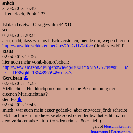
snitch
31.03.2013 16:39
"Heul doch, Punk!" ??
Ist das das etwa Ossi gewidmet? XD
sn
01.04.2013 20:24
also, nicht, dass wir uns falsch verstehen, meinte nur, wegen hier da:
http://www.bierschinken.net/dae/2012-11-24foe/
(drittletztes bild)
kläus
02.04.2013 12:06
hier noch mehr vorab-hörpröbchen:
http://www.amazon.de/Irgendwie/dp/B00BY9MYQY/ref=sr_1_3?
ie=UTF8&qid=1364896594&sr=8-3
Gerdistan
👤
02.04.2013 14:25
Vielleicht ist Heuldochpunk auch nur eine Beschreibung der
eigenen Musikrichtung?
der Fö
👤
02.04.2013 19:43
snitch: war auch mein erster gedanke, aber entweder jörkk schreibt
jetzt noch mehr um die ecke als sonst oder der text hat echt nix mit
dem vorkommnis zu tun. trotzdem ein schöner titel ;)
part of
bierschinken.net
Impressum
|
Datenschutz