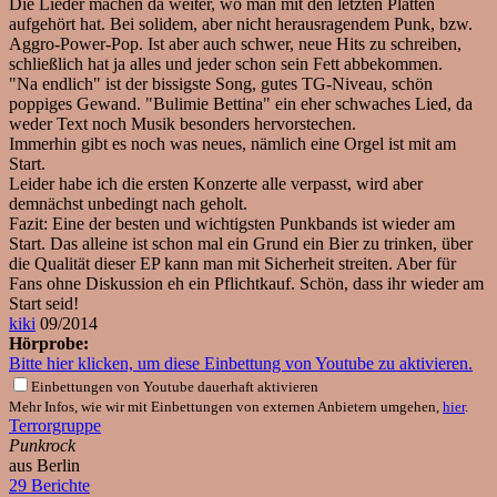
Die Lieder machen da weiter, wo man mit den letzten Platten
aufgehört hat. Bei solidem, aber nicht herausragendem Punk, bzw.
Aggro-Power-Pop. Ist aber auch schwer, neue Hits zu schreiben,
schließlich hat ja alles und jeder schon sein Fett abbekommen.
"Na endlich" ist der bissigste Song, gutes TG-Niveau, schön
poppiges Gewand. "Bulimie Bettina" ein eher schwaches Lied, da
weder Text noch Musik besonders hervorstechen.
Immerhin gibt es noch was neues, nämlich eine Orgel ist mit am
Start.
Leider habe ich die ersten Konzerte alle verpasst, wird aber
demnächst unbedingt nach geholt.
Fazit: Eine der besten und wichtigsten Punkbands ist wieder am
Start. Das alleine ist schon mal ein Grund ein Bier zu trinken, über
die Qualität dieser EP kann man mit Sicherheit streiten. Aber für
Fans ohne Diskussion eh ein Pflichtkauf. Schön, dass ihr wieder am
Start seid!
kiki
09/2014
Hörprobe:
Bitte hier klicken, um diese Einbettung von Youtube zu aktivieren.
Einbettungen von Youtube dauerhaft aktivieren
Mehr Infos, wie wir mit Einbettungen von externen Anbietern umgehen,
hier
.
Terrorgruppe
Punkrock
aus Berlin
29 Berichte