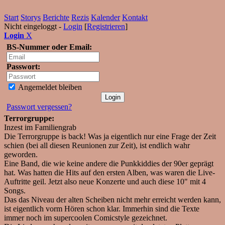
Start
Storys
Berichte
Rezis
Kalender
Kontakt
Nicht eingeloggt -
Login
[
Registrieren
]
Login
X
BS-Nummer oder Email:
Passwort:
Angemeldet bleiben
Passwort vergessen?
Terrorgruppe:
Inzest im Familiengrab
Die Terrorgruppe is back! Was ja eigentlich nur eine Frage der Zeit
schien (bei all diesen Reunionen zur Zeit), ist endlich wahr
geworden.
Eine Band, die wie keine andere die Punkkiddies der 90er geprägt
hat. Was hatten die Hits auf den ersten Alben, was waren die Live-
Auftritte geil. Jetzt also neue Konzerte und auch diese 10" mit 4
Songs.
Das das Niveau der alten Scheiben nicht mehr erreicht werden kann,
ist eigentlich vorm Hören schon klar. Immerhin sind die Texte
immer noch im supercoolen Comicstyle gezeichnet.