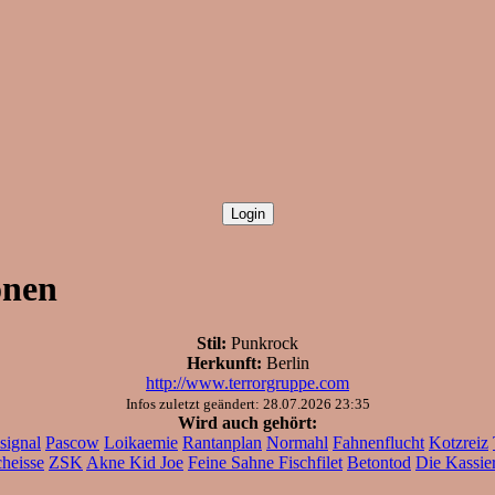
onen
Stil:
Punkrock
Herkunft:
Berlin
http://www.terrorgruppe.com
Infos zuletzt geändert: 28.07.2026 23:35
Wird auch gehört:
signal
Pascow
Loikaemie
Rantanplan
Normahl
Fahnenflucht
Kotzreiz
heisse
ZSK
Akne Kid Joe
Feine Sahne Fischfilet
Betontod
Die Kassie