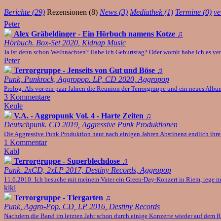
Berichte (29)
Rezensionen (8)
News (3)
Mediathek (1)
Termine (0)
ve
Peter
Alex Gräbeldinger - Ein Hörbuch namens Kotze
♫
Hörbuch. Box-Set 2020, Kidnap Music
Ja ist denn schon Weihnachten? Habe ich Geburtstag? Oder womit habe ich es v
Peter
Terrorgruppe - Jenseits von Gut und Böse
♫
Punk, Punkrock, Aggropop. LP, CD 2020, Aggropop
Prolog: Als vor ein paar Jahren die Reunion der Terrorgruppe und ein neues Al
3 Kommentare
Keule
V.A. - Aggropunk Vol. 4 - Harte Zeiten
♫
Deutschpunk. CD 2019, Aggressive Punk Produktionen
Die Aggressive Punk Produktion haut nach einigen Jahren Abstinenz endlich ihren
1 Kommentar
Kabl
Terrorgruppe - Superblechdose
♫
Punk. 2xCD, 2xLP 2017, Destiny Records, Aggropop
11.6.2010: Ich besuche mit meinem Vater ein Green-Day-Konzert in Riem, rege mi
kiki
Terrorgruppe - Tiergarten
♫
Punk, Aggro-Pop. CD, LP 2016, Destiny Records
Nachdem die Band im letzten Jahr schon durch einige Konzerte wieder auf dem Ra