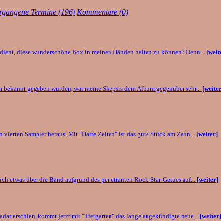
rgangene Termine (196)
Kommentare (0)
erdient, diese wunderschöne Box in meinen Händen halten zu können? Denn...
[weit
bum bekannt gegeben wurden, war meine Skepsis dem Album gegenüber sehr...
[weiter
 vierten Sampler heraus. Mit "Harte Zeiten" ist das gute Stück am Zahn...
[weiter]
ch etwas über die Band aufgrund des penetranten Rock-Star-Getues auf...
[weiter]
dar erschien, kommt jetzt mit "Tiergarten" das lange angekündigte neue...
[weiter]