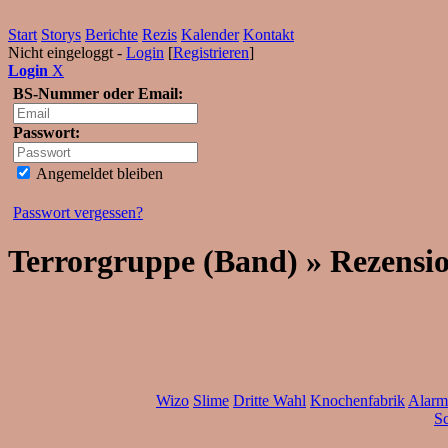
Start
Storys
Berichte
Rezis
Kalender
Kontakt
Nicht eingeloggt -
Login
[
Registrieren
]
Login
X
BS-Nummer oder Email:
Passwort:
Angemeldet bleiben
Passwort vergessen?
Terrorgruppe (Band) » Rezensi
Wizo
Slime
Dritte Wahl
Knochenfabrik
Alarm
Sc