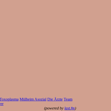
Toxoplasma
Mülheim Asozial
Die Ärzte
Team
rer
(powered by
last.fm
)