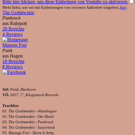
Bitte hier klicken, um diese Einbettung von Youtube zu aktivieren.
Mehr Infos, wie wir mit Einbettungen von externen Anbietern umgehen,
hier
.
The Grabøwskis
Punkrock
aus Ruhrpott
28 Berichte
4 Reviews
Manege Frei
Punk
aus Hagen
18 Berichte
8 Reviews
Stil:
Punk, Hardcore
VÖ:
2017, 7", Kloppstock Records
Tracklist:
01. The Grabøwskis - Altenhagen
02. The Grabøwskis - Der Hund
03. The Grabøwskis - Punkrock
04. The Grabøwskis - Sauerland
05. Manege Frei - Hartz 4 Army