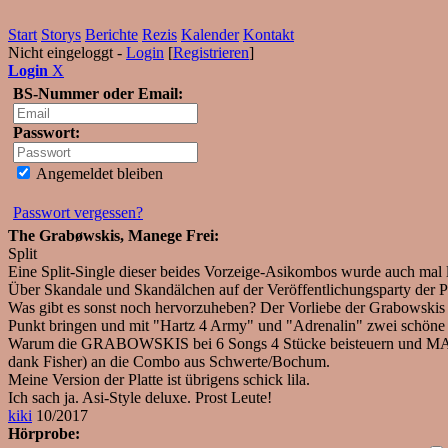
Start
Storys
Berichte
Rezis
Kalender
Kontakt
Nicht eingeloggt -
Login
[
Registrieren
]
Login
X
BS-Nummer oder Email:
Passwort:
Angemeldet bleiben
Passwort vergessen?
The Grabøwskis, Manege Frei:
Split
Eine Split-Single dieser beides Vorzeige-Asikombos wurde auch mal 
Über Skandale und Skandälchen auf der Veröffentlichungsparty der P
Was gibt es sonst noch hervorzuheben? Der Vorliebe der Grabowskis
Punkt bringen und mit "Hartz 4 Army" und "Adrenalin" zwei schöne 
Warum die GRABOWSKIS bei 6 Songs 4 Stücke beisteuern und MANEGE
dank Fisher) an die Combo aus Schwerte/Bochum.
Meine Version der Platte ist übrigens schick lila.
Ich sach ja. Asi-Style deluxe. Prost Leute!
kiki
10/2017
Hörprobe: