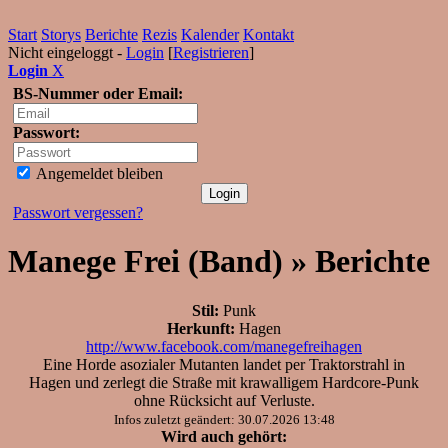
Start
Storys
Berichte
Rezis
Kalender
Kontakt
Nicht eingeloggt -
Login
[
Registrieren
]
Login
X
BS-Nummer oder Email:
Passwort:
Angemeldet bleiben
Passwort vergessen?
Manege Frei (Band) » Berichte
Stil:
Punk
Herkunft:
Hagen
http://www.facebook.com/manegefreihagen
Eine Horde asozialer Mutanten landet per Traktorstrahl in
Hagen und zerlegt die Straße mit krawalligem Hardcore-Punk
ohne Rücksicht auf Verluste.
Infos zuletzt geändert: 30.07.2026 13:48
Wird auch gehört: