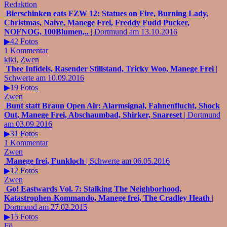
Redaktion
Bierschinken eats FZW 12: Statues on Fire, Burning Lady,
Christmas, Naive, Manege Frei, Freddy Fudd Pucker,
NOFNOG, 100Blumen,..
| Dortmund am 13.10.2016
▶42 Fotos
1 Kommentar
kiki
,
Zwen
Thee Infidels, Rasender Stillstand, Tricky Woo, Manege Frei
|
Schwerte am 10.09.2016
▶19 Fotos
Zwen
Bunt statt Braun Open Air: Alarmsignal, Fahnenflucht, Shock
Out, Manege Frei, Abschaumbad, Shirker, Snareset
| Dortmund
am 03.09.2016
▶31 Fotos
1 Kommentar
Zwen
Manege frei, Funkloch
| Schwerte am 06.05.2016
▶12 Fotos
Zwen
Go! Eastwards Vol. 7: Stalking The Neighborhood,
Katastrophen-Kommando, Manege frei, The Cradley Heath
|
Dortmund am 27.02.2015
▶15 Fotos
Fö