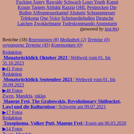
Fucking Angry
Rawside
Schwach
Loser Youth
Kaput
Krauts
Targets
Abfukk
Razzia
OHL
Pestpocken
Die
Bullen
Affenmesserkampf
Absturtz
Schrappmesser
Telekoma
One Voice
Scheissediebullen
Deutsche
Laichen
Zwakkelmann
Todeskommando Atomsturm
(powered by
last.fm
)
Berichte (18)
Rezensionen (8)
Mediathek (2)
Termine (0)
vergangene Termine (45)
Kommentare (0)
Redaktion
Monatsrückblick Oktober 2023
| Weltweit vom 01. bis
31.10.2023
▶41 Fotos
Redaktion
Monatsrückblick September 2023
| Weltweit vom 01. bis
30.09.2023
▶48 Fotos
Zwen
,
Mandela
,
niklas
Manege Frei, The Grabowskis, Revolutionary Shitbucket,
Lawi und die Kulturnüsse
| Schwerte am 09.07.2021
▶17 Fotos
Redaktion
Toxoplasma, Volker Putt, Manege Frei
| Essen am 06.03.2020
▶14 Fotos