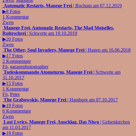
Zwen
,
Mandela
Automatic Restarts, Manege Frei
| Bochum am 07.12.2019
▶8 Fotos
1 Kommentar
Zwen
Manege Frei, Automatic Restarts, The Mad Moiselles,
Ruhrschrei
| Schwerte am 19.10.2019
▶20 Fotos
Zwen
The Other, Soul Invaders, Manege Frei
| Hagen am 16.06.2018
▶17 Fotos
2 Kommentare
Fö
,
garagephotographer
Todeskommando Atomsturm, Manege Frei
| Schwerte am
31.10.2017
▶15 Fotos
1 Kommentar
Fö
,
Peter
The Grabowskis, Manege Frei
| Hamburg am 07.10.2017
▶19 Fotos
6 Kommentare
Zwen
Lost Lyrics, Manege Frei, Anschlag, Das Niwo
| Gelsenkirchen
am 11.03.2017
▶19 Fotos