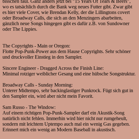
bisschen faul. Ganz anders jetzt bei "15 Years Of Tears & Beers",
wo es tatsächlich durch die Bank weg neues Futter gibt. Zwar gibt
es hier viele Cover, wie Brendan Kelly, der die Lillingtons covert
oder Broadway Calls, die sich an den Menzingers abarbeiten,
gänzlich neue Songs hingegen gibt es dafür z.B. von Sundowner
oder The Lippies.
The Copyrights - Main or Oregon:
Flotte Pop-Punk-Power aus dem Hause Copyrights. Sehr schöner
und druckvoller Einstieg in den Sampler.
Sincere Engineer - Dragged Across the Finish Line:
Minimal rotziger weiblicher Gesang und eine hübsche Songstruktur.
Broadway Calls - Sunday Morning:
Unterer Midtempo, sehr backinglastiger Punkrock. Fügt sich gut in
den Sampler ein, wird aber nicht mein Favorit.
Sam Russo - The Window:
Auf einem richtigen Pop-Punk-Sampler darf ein Akustik-Song
natürlich nicht fehlen. Immerhin wird hier nicht nur rumgeheult,
sondern mit leichtem Uptempo auch mal ein wenig Gas gegeben.
Erinnert mich ein wenig an Modern Baseball in akustisch.