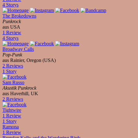
4 Storys
The Brokedowns
Punkrock
aus USA
1 Review
4 Storys
Broadway Calls
Pop-Punk
aus Rainier, Oregon (USA)
2 Reviews
1 Story
Sam Russo
Akustik Punkrock
aus Haverhill, UK
2 Reviews
Tightwire
1 Review
1 Story
Ramona
1 Review
Brendan Kelly and the Wandering Birds