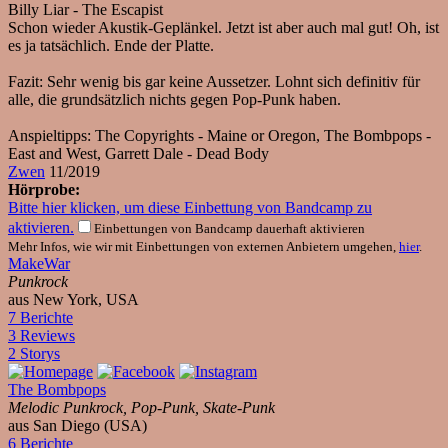
Billy Liar - The Escapist
Schon wieder Akustik-Geplänkel. Jetzt ist aber auch mal gut! Oh, ist
es ja tatsächlich. Ende der Platte.
Fazit: Sehr wenig bis gar keine Aussetzer. Lohnt sich definitiv für
alle, die grundsätzlich nichts gegen Pop-Punk haben.
Anspieltipps: The Copyrights - Maine or Oregon, The Bombpops -
East and West, Garrett Dale - Dead Body
Zwen
11/2019
Hörprobe:
Bitte hier klicken, um diese Einbettung von Bandcamp zu
aktivieren.
Einbettungen von Bandcamp dauerhaft aktivieren
Mehr Infos, wie wir mit Einbettungen von externen Anbietern umgehen,
hier
.
MakeWar
Punkrock
aus New York, USA
7 Berichte
3 Reviews
2 Storys
The Bombpops
Melodic Punkrock, Pop-Punk, Skate-Punk
aus San Diego (USA)
6 Berichte