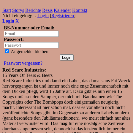
Start
Storys
Berichte
Rezis
Kalender
Kontakt
Nicht eingeloggt -
Login
[
Registrieren
]
Login
X
BS-Nummer oder Email:
Passwort:
Angemeldet bleiben
Passwort vergessen?
Red Scare Industries:
15 Years Of Tears & Beers
Red Scare Industries und damit ein Label, das damals aus Fat Wreck
hervorgegangen ist und immer noch eine enge Zusammenarbeit mit
dem Dicken pflegt, wird 15 Jahre alt. Dazu gibt es nun einen 15
Songs umfassenden Sampler, der mich mit Bandnamen wie The
Copyrights oder The Bombpops doch einigermaßen neugierig
macht. Interessant ist hier schon mal, dass es vor allem noch nicht
veröffentlichte Songs gibt, im Gegensatz zu anderen Labelsamplern
(ganz besonders den Jubiläumseditionen), wo meist einfach nur altes
Material verwurstet wird. Das mag für eine nostalgische Zeitreise
durchaus angemessen sein, dennoch ist das letztendlich immer ein