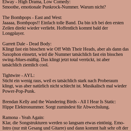
Elway - High Drama, Low Comedy:
Smoothe, emotionale Punkrock-Nummer. Warum nicht?
The Bombpops - East and West:
Jaaaaa, Bombpops!! Einfach tolle Band. Da bin ich bei den ersten
Zeilen direkt wieder verliebt. Hoffentlich kommt bald der
Longplayer.
Garrett Dale - Dead Body:
Klingt fast ein bisschen wie Off With Their Heads, aber als dann das
Saxophon einsetzt, wird die Nummer tatsächlich fast ein bisschen
swing-/blues-mäßig. Das klingt jetzt total verrückt, ist aber
tatsächlich ziemlich cool.
Tightwire - AYL:
Sticht ein wenig raus, weil es tatsächlich stark nach Proberaum
klingt, was aber natürlich nicht schlecht ist. Musikalisch mal wieder
Power-Pop-Punk.
Brendan Kelly and the Wandering Birds - All I Hear Is Static:
Hippe Elektronummer. Sorgt zumindest für Abwechslung.
Ramona - Yeah Again:
Klar, die Songstrukturen werden so langsam etwas eintönig. Emo-
Intro (nur mit Gesang und Gitarre) und dann kommt halt sehr oft der