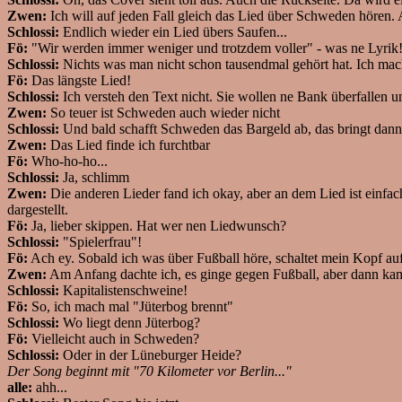
Zwen:
Ich will auf jeden Fall gleich das Lied über Schweden hören
Schlossi:
Endlich wieder ein Lied übers Saufen...
Fö:
"Wir werden immer weniger und trotzdem voller" - was ne Lyrik
Schlossi:
Nichts was man nicht schon tausendmal gehört hat. Ich m
Fö:
Das längste Lied!
Schlossi:
Ich versteh den Text nicht. Sie wollen ne Bank überfallen
Zwen:
So teuer ist Schweden auch wieder nicht
Schlossi:
Und bald schafft Schweden das Bargeld ab, das bringt dann
Zwen:
Das Lied finde ich furchtbar
Fö:
Who-ho-ho...
Schlossi:
Ja, schlimm
Zwen:
Die anderen Lieder fand ich okay, aber an dem Lied ist einfac
dargestellt.
Fö:
Ja, lieber skippen. Hat wer nen Liedwunsch?
Schlossi:
"Spielerfrau"!
Fö:
Ach ey. Sobald ich was über Fußball höre, schaltet mein Kopf a
Zwen:
Am Anfang dachte ich, es ginge gegen Fußball, aber dann kam
Schlossi:
Kapitalistenschweine!
Fö:
So, ich mach mal "Jüterbog brennt"
Schlossi:
Wo liegt denn Jüterbog?
Fö:
Vielleicht auch in Schweden?
Schlossi:
Oder in der Lüneburger Heide?
Der Song beginnt mit "70 Kilometer vor Berlin..."
alle:
ahh...