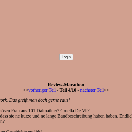
Review-Marathon
<<
vorheriger Teil
-
Teil 4/10
-
nächster Teil
>>
work. Das greift man doch gerne raus!
bösen Frau aus 101 Dalmatiner? Cruella De Vil?
, dass sie ne kurze und ne lange Bandbeschreibung haben haben. Endli
en?
ine Geschichte erzählt!