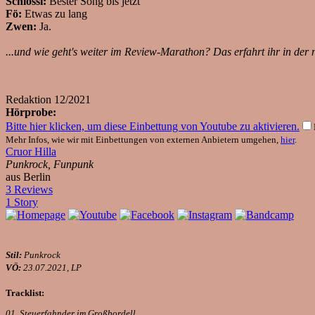
Schlossi:
Bester Song bis jetzt
Fö:
Etwas zu lang
Zwen:
Ja.
...und wie geht's weiter im Review-Marathon? Das erfahrt ihr in der 
Redaktion
12/2021
Hörprobe:
Bitte hier klicken, um diese Einbettung von Youtube zu aktivieren.
Mehr Infos, wie wir mit Einbettungen von externen Anbietern umgehen,
hier
.
Cruor Hilla
Punkrock, Funpunk
aus Berlin
3 Reviews
1 Story
Stil:
Punkrock
VÖ:
23.07.2021, LP
Tracklist:
01. Steuerfahnder im Großbordell