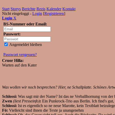
Start
Storys
Berichte
Rezis
Kalender
Kontakt
Nicht eingeloggt -
Login
[
Registrieren
]
Login
X
BS-Nummer oder Email:
Passwort:
Angemeldet bleiben
Passwort vergessen?
Cruor Hilla:
Warten auf den Kater
Was wollen wir noch besprechen? Hier, ne Schallplatte. Schönes Art
Schlossi:
Was sagt mir der Name? Ist das ne Verballhornung von der 
Zwen
(liest Presseinfo)
:
Ein Punkrock-Trio aus Berlin. Ich find's gut
Schlossi:
Ist es eigentlich so ne neue Marotte, kein Textblatt beizuleg
Fö:
Vielleicht sind ihnen die Texte ja unangenehm
Schlossi:
Oh, das Cover sieht toll aus. Auch die Rückseite. Da wird e