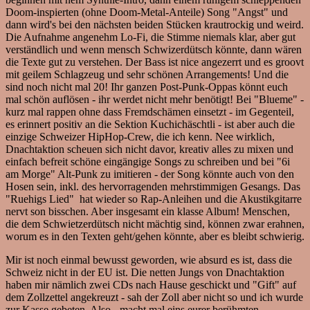
Doom-inspierten (ohne Doom-Metal-Anteile) Song "Angst" und
dann wird's bei den nächsten beiden Stücken krautrockig und weird.
Die Aufnahme angenehm Lo-Fi, die Stimme niemals klar, aber gut
verständlich und wenn mensch Schwizerdütsch könnte, dann wären
die Texte gut zu verstehen. Der Bass ist nice angezerrt und es groovt
mit geilem Schlagzeug und sehr schönen Arrangements! Und die
sind noch nicht mal 20! Ihr ganzen Post-Punk-Oppas könnt euch
mal schön auflösen - ihr werdet nicht mehr benötigt! Bei "Blueme" -
kurz mal rappen ohne dass Fremdschämen einsetzt - im Gegenteil,
es erinnert positiv an die Sektion Kuchichäschtli - ist aber auch die
einzige Schweizer HipHop-Crew, die ich kenn. Nee wirklich,
Dnachtaktion scheuen sich nicht davor, kreativ alles zu mixen und
einfach befreit schöne eingängige Songs zu schreiben und bei "6i
am Morge" Alt-Punk zu imitieren - der Song könnte auch von den
Hosen sein, inkl. des hervorragenden mehrstimmigen Gesangs. Das
"Ruehigs Lied" hat wieder so Rap-Anleihen und die Akustikgitarre
nervt son bisschen. Aber insgesamt ein klasse Album! Menschen,
die dem Schwietzerdütsch nicht mächtig sind, können zwar erahnen,
worum es in den Texten geht/gehen könnte, aber es bleibt schwierig.
Mir ist noch einmal bewusst geworden, wie absurd es ist, dass die
Schweiz nicht in der EU ist. Die netten Jungs von Dnachtaktion
haben mir nämlich zwei CDs nach Hause geschickt und "Gift" auf
dem Zollzettel angekreuzt - sah der Zoll aber nicht so und ich wurde
zur Kasse gebeten. Also - macht mal eins eurer berühmten