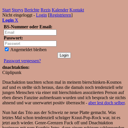
Start
Storys
Berichte
Rezis
Kalender
Kontakt
Nicht eingeloggt -
Login
[
Registrieren
]
Login
X
BS-Nummer oder Email:
Passwort:
Angemeldet bleiben
Passwort vergessen?
dnachtaktion:
Cüplipunk
Dnachaktion tauchten schon mal in meinem bierschinken-Kosmos
auf und es stellte sich heraus, dass die damals noch tendenziell sehr
jungen Menschen via einer mit bierschinken assoziierten Person auf
eben dieses Fanzine aufmerksam wurden und ich besprach sie nichts
ahnend und war unerwartet positiv überrascht -
aber lest doch selber
.
Nun hat das Trio aus der Schweiz ne neue Platte gemacht. Was
letztes Mal schon tendenziell schräger Kraut-Pop-Rock war, ist es
jetzt auch wieder. Genre-Grenzen Fuck off und Dnachtaktion
beginnen mit nem Synthie-Intro, dann einem ruhigem schleppenden