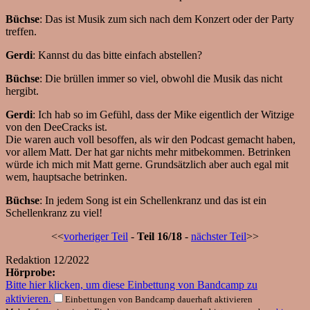
Büchse
: Das ist Musik zum sich nach dem Konzert oder der Party
treffen.
Gerdi
: Kannst du das bitte einfach abstellen?
Büchse
: Die brüllen immer so viel, obwohl die Musik das nicht
hergibt.
Gerdi
: Ich hab so im Gefühl, dass der Mike eigentlich der Witzige
von den DeeCracks ist.
Die waren auch voll besoffen, als wir den Podcast gemacht haben,
vor allem Matt. Der hat gar nichts mehr mitbekommen. Betrinken
würde ich mich mit Matt gerne. Grundsätzlich aber auch egal mit
wem, hauptsache betrinken.
Büchse
: In jedem Song ist ein Schellenkranz und das ist ein
Schellenkranz zu viel!
<<
vorheriger Teil
-
Teil 16/18
-
nächster Teil
>>
Redaktion
12/2022
Hörprobe:
Bitte hier klicken, um diese Einbettung von Bandcamp zu
aktivieren.
Einbettungen von Bandcamp dauerhaft aktivieren