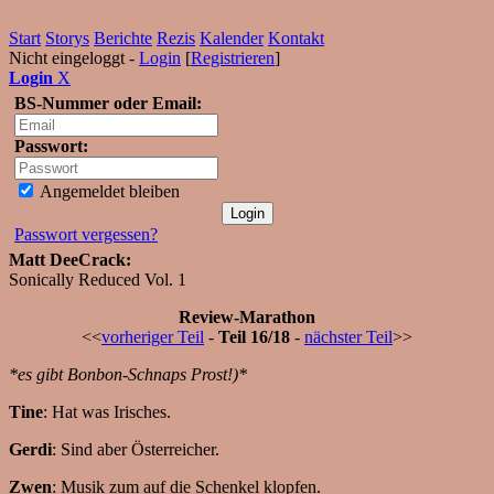
Start
Storys
Berichte
Rezis
Kalender
Kontakt
Nicht eingeloggt -
Login
[
Registrieren
]
Login
X
BS-Nummer oder Email:
Passwort:
Angemeldet bleiben
Passwort vergessen?
Matt DeeCrack:
Sonically Reduced Vol. 1
Review-Marathon
<<
vorheriger Teil
-
Teil 16/18
-
nächster Teil
>>
*es gibt Bonbon-Schnaps Prost!)*
Tine
: Hat was Irisches.
Gerdi
: Sind aber Österreicher.
Zwen
: Musik zum auf die Schenkel klopfen.