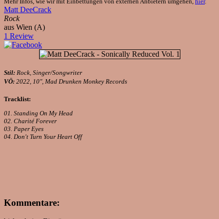
Mehr Infos, wie wir mit Einbettungen von externen Anbietern umgehen,
hier
.
Matt DeeCrack
Rock
aus Wien (A)
1 Review
Stil:
Rock, Singer/Songwriter
VÖ:
2022, 10", Mad Drunken Monkey Records
Tracklist:
01. Standing On My Head
02. Charité Forever
03. Paper Eyes
04. Don't Turn Your Heart Off
Kommentare: