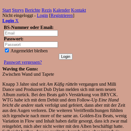
Start
Storys
Berichte
Rezis
Kalender
Kontakt
Nicht eingeloggt -
Login
[
Registrieren
]
Login
X
BS-Nummer oder Email:
Passwort:
Angemeldet bleiben
Passwort vergessen?
Waving the Guns:
Zwischen Wand und Tapete
Knapp 3 Jahre sind seit
Am Käfig rütteln
vergangen und Milli
Dance und Produzent Dub Dylan melden sich mit nem neuen
Album zurück. Bei den Beats gab's Verstärkung von BRYCK.
WTG habe ich mit dem Debüt und dem Follow-Up
Eine Hand
bricht die andere
stark verfolgt und gefeiert, dann aber mit der Zeit
aus den Augen verloren. Die weiteren Veröffentlichungen fühlten
sich irgendwie nach more of the same an. Golden-Era Beats, wenig
Variation in Flow und Inhalt haben dafür gesorgt, dass ich zwar mal
reingehört, mich aber nicht weiter mit den Alben beschäftigt hatte.