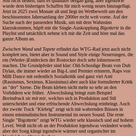
Soll nicht heißen, dass es qualitativ bergab ging, aber irgendwie
wurde dem bisherigen Schaffen für mich wenig neues hinzugefügt.
Jetzt ist 2025 zwei Monate alt und liegt im Wettbewerb um den
beschissensten Jahresanfang der 2000er recht weit vorne. Auf der
Suche nach der passenden Musik, um mit dem Wahnsinn
klarzukommen, hüpft mir die Single-Auskopplung
Bigotterie
in die
Playlist und tatsächlich nehme ich mir die Zeit und höre mal das
ganze Album an.
Zwischen Wand und Tapete
erfindet das WTG-Rad jetzt auch nicht
komplett neu, bietet aber in Sound und Style einige Neuerungen, die
ein (Wieder-)Entdecken der Rostocker doch sehr lohnenswert
machen. Die Grundpfeiler sind klar: Old-Schoolige Beats von Dub
Dylan, die immer wieder an Big-L und Premier erinnern, Raps von
Milli Dance mit ordentlich Sozialkritik und ganz viel Anti
(Rassismus, Seximus, Klassismus) aber auch klar formulierter Kritik
an "der" Szene. Die Beats kleben nicht mehr so sehr an den
Vorbildern wie früher. Abwechslung bringt zum Beispiel
Beeindruck sie mit mir
, welches sich in Produktion und Stil
unterscheidet und eine erfrischende Abwechslung reinbringt. Auch
der zweite Track "Klebrig" zeigt sich mit wabernden Bässen in
einem minimalistischen Instrumental im neuen Sound. Die erste
Single "Bigotterie" zeigt WTG wieder sehr klassisch und auf hohem
Level. Weiß nicht ob an der Produktion irgendwas verändert wurde,
aber der Song klingt irgendwie wärmer und organischer im