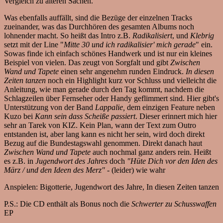
Vergleich zu älteren Sachen.
Was ebenfalls auffällt, sind die Bezüge der einzelnen Tracks
zueinander, was das Durchhören des gesamten Albums noch
lohnender macht. So heißt das Intro z.B.
Radikalisiert
, und
Klebrig
setzt mit der Line "
Mitte 30 und ich radikalisier' mich gerade
" ein.
Sowas finde ich einfach schönes Handwerk und ist nur ein kleines
Beispiel von vielen. Das zeugt von Sorgfalt und gibt
Zwischen
Wand und Tapete
einen sehr angenehm runden Eindruck.
In diesen
Zeiten tanzen
noch ein Highlight kurz vor Schluss und vielleicht die
Anleitung, wie man gerade durch den Tag kommt, nachdem die
Schlagzeilen über Fernseher oder Handy geflimmert sind. Hier gibt's
Unterstützung von der Band
Lappalie,
dem einzigen Feature neben
Kuzo bei
Kann sein dass Scheiße passiert
. Dieser erinnert mich hier
sehr an Tarek von KIZ.
Kein Plan, wann der Text zum Outro
entstanden ist, aber lang kann es nicht her sein, wird doch direkt
Bezug auf die Bundestagswahl genommen. Direkt danach haut
Zwischen Wand und Tapete
auch nochmal ganz anders rein. Heißt
es z.B. in
Jugendwort des Jahres
doch
"Hüte Dich vor den Iden des
März / und den Ideen des Merz"
- (leider) wie wahr
Anspielen: Bigotterie, Jugendwort des Jahre, In diesen Zeiten tanzen
P.S.: Die CD enthält als Bonus noch die
Schwerter zu Schusswaffen
EP