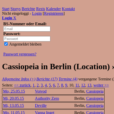
Start
Storys
Berichte
Rezis
Kalender
Kontakt
Nicht eingeloggt -
Login
[
Registrieren
]
Login
X
BS-Nummer oder Email:
Passwort:
Angemeldet bleiben
Passwort vergessen?
Cassiopeia in Berlin (Location)
Allgemeine Infos (+)
Berichte (17)
Termine (4)
vergangene Termine (
Seiten:
<< zurück
,
1
,
2
,
3
,
4
,
5
,
6
,
7
,
8
,
9
, 10,
11
,
12
,
13
,
weiter >>
Mo, 25.05.15
Voivod
Berlin,
Cassiopeia
Mi, 20.05.15
Authority Zero
Berlin,
Cassiopeia
Mi, 13.05.15
Deville
Berlin,
Cassiopeia
Mo, 11.05.15
Vanna Inget
Berlin,
Cassiopeia