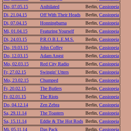
Do, 07.05.15
Anihilated
Berlin,
Cassiopeia
Di, 21.04.15
Off With Their Heads
Berlin,
Cassiopeia
Di, 07.04.15
Honningbarna
Berlin,
Cassiopeia
Mi, 01.04.15
Featuring Yourself
Berlin,
Cassiopeia
Di, 24.03.15
P.R.O.B.L.E.M.S.
Berlin,
Cassiopeia
Do, 19.03.15
John Coffey
Berlin,
Cassiopeia
Do, 12.03.15
Adam Angst
Berlin,
Cassiopeia
Mo, 02.03.15
Red City Radio
Berlin,
Cassiopeia
Fr, 27.02.15
Swingin' Utters
Berlin,
Cassiopeia
Mo, 23.02.15
Chumped
Berlin,
Cassiopeia
Fr, 20.02.15
The Butlers
Berlin,
Cassiopeia
Fr, 02.01.15
The Riots
Berlin,
Cassiopeia
Do, 04.12.14
Zen Zebra
Berlin,
Cassiopeia
Sa, 29.11.14
The Toasters
Berlin,
Cassiopeia
Sa, 15.11.14
Eddie & The Hot Rods
Berlin,
Cassiopeia
Mi, 05.11.14
Das Pack
Berlin,
Cassiopeia