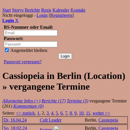
Start
Storys
Berichte
Rezis
Kalender
Kontakt
Nicht eingeloggt -
Login
[
Registrieren
]
Login
X
BS-Nummer oder Email:
Passwort:
Angemeldet bleiben
Passwort vergessen?
Cassiopeia in Berlin (Location)
» vergangene Termine
Allgemeine Infos (+)
Berichte (17)
Termine (3)
vergangene Termine
(261)
Kommentare (0)
Seiten:
<< zurück
,
1
, 2,
3
,
4
,
5
,
6
,
7
,
8
,
9
,
10
,
11
,
weiter >>
Di, 16.04.24
Cult Leader
Berlin,
Cassiopeia
So, 18.02.24
Berlin,
Cassiopeia
Sprints