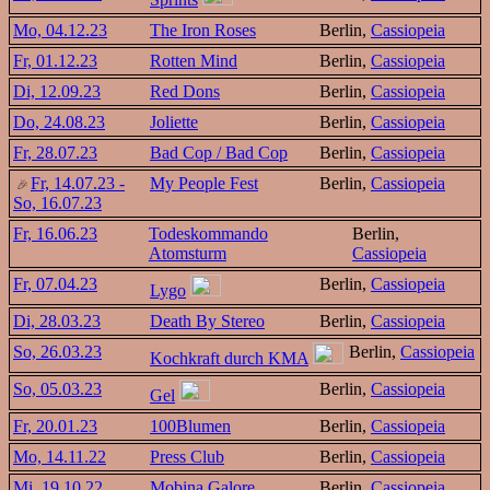
Mo, 04.12.23
The Iron Roses
Berlin,
Cassiopeia
Fr, 01.12.23
Rotten Mind
Berlin,
Cassiopeia
Di, 12.09.23
Red Dons
Berlin,
Cassiopeia
Do, 24.08.23
Joliette
Berlin,
Cassiopeia
Fr, 28.07.23
Bad Cop / Bad Cop
Berlin,
Cassiopeia
Fr, 14.07.23 -
My People Fest
Berlin,
Cassiopeia
So, 16.07.23
Fr, 16.06.23
Todeskommando
Berlin,
Atomsturm
Cassiopeia
Fr, 07.04.23
Berlin,
Cassiopeia
Lygo
Di, 28.03.23
Death By Stereo
Berlin,
Cassiopeia
So, 26.03.23
Berlin,
Cassiopeia
Kochkraft durch KMA
So, 05.03.23
Berlin,
Cassiopeia
Gel
Fr, 20.01.23
100Blumen
Berlin,
Cassiopeia
Mo, 14.11.22
Press Club
Berlin,
Cassiopeia
Mi, 19.10.22
Mobina Galore
Berlin,
Cassiopeia