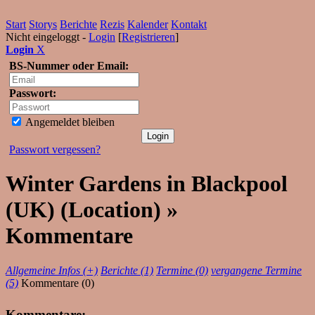
Start
Storys
Berichte
Rezis
Kalender
Kontakt
Nicht eingeloggt -
Login
[
Registrieren
]
Login
X
BS-Nummer oder Email:
Passwort:
Angemeldet bleiben
Passwort vergessen?
Winter Gardens in Blackpool
(UK) (Location) »
Kommentare
Allgemeine Infos (+)
Berichte (1)
Termine (0)
vergangene Termine
(5)
Kommentare (0)
Kommentare: