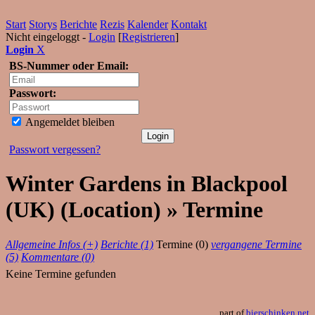
Start
Storys
Berichte
Rezis
Kalender
Kontakt
Nicht eingeloggt -
Login
[
Registrieren
]
Login
X
BS-Nummer oder Email:
Passwort:
Angemeldet bleiben
Passwort vergessen?
Winter Gardens in Blackpool
(UK) (Location) » Termine
Allgemeine Infos (+)
Berichte (1)
Termine (0)
vergangene Termine
(5)
Kommentare (0)
Keine Termine gefunden
part of
bierschinken.net