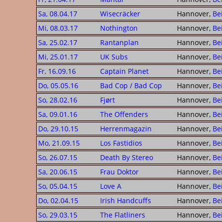
Sa, 08.04.17
Wisecräcker
Hannover,
Be
Mi, 08.03.17
Nothington
Hannover,
Be
Sa, 25.02.17
Rantanplan
Hannover,
Be
Mi, 25.01.17
UK Subs
Hannover,
Be
Fr, 16.09.16
Captain Planet
Hannover,
Be
Do, 05.05.16
Bad Cop / Bad Cop
Hannover,
Be
So, 28.02.16
Fjørt
Hannover,
Be
Sa, 09.01.16
The Offenders
Hannover,
Be
Do, 29.10.15
Herrenmagazin
Hannover,
Be
Mo, 21.09.15
Los Fastidios
Hannover,
Be
So, 26.07.15
Death By Stereo
Hannover,
Be
Sa, 20.06.15
Frau Doktor
Hannover,
Be
So, 05.04.15
Love A
Hannover,
Be
Do, 02.04.15
Irish Handcuffs
Hannover,
Be
So, 29.03.15
The Flatliners
Hannover,
Be