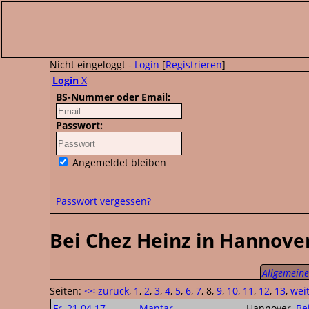
Nicht eingeloggt -
Login
[
Registrieren
]
Login
X
BS-Nummer oder Email:
Passwort:
Angemeldet bleiben
Passwort vergessen?
Bei Chez Heinz in Hannove
Allgemeine 
Seiten:
<< zurück
,
1
,
2
,
3
,
4
,
5
,
6
,
7
, 8,
9
,
10
,
11
,
12
,
13
,
wei
Fr, 21.04.17
Mantar
Hannover,
Be