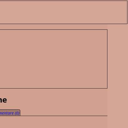
ne
entare (0)