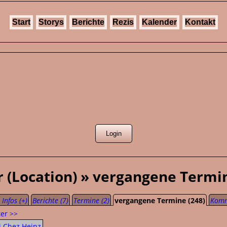
Start
Storys
Berichte
Rezis
Kalender
Kontakt
r (Location) » vergangene Termi
Infos (+)
Berichte (7)
Termine (2)
vergangene Termine (248)
Komm
ter >>
i Chez Heinz