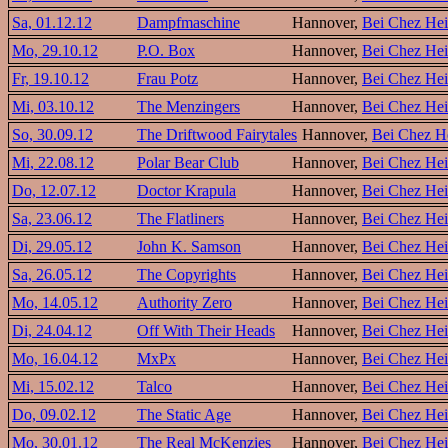
Sa, 01.12.12
Dampfmaschine
Hannover,
Bei Chez He
Mo, 29.10.12
P.O. Box
Hannover,
Bei Chez He
Fr, 19.10.12
Frau Potz
Hannover,
Bei Chez He
Mi, 03.10.12
The Menzingers
Hannover,
Bei Chez He
So, 30.09.12
The Driftwood Fairytales
Hannover,
Bei Chez H
Mi, 22.08.12
Polar Bear Club
Hannover,
Bei Chez He
Do, 12.07.12
Doctor Krapula
Hannover,
Bei Chez He
Sa, 23.06.12
The Flatliners
Hannover,
Bei Chez He
Di, 29.05.12
John K. Samson
Hannover,
Bei Chez He
Sa, 26.05.12
The Copyrights
Hannover,
Bei Chez He
Mo, 14.05.12
Authority Zero
Hannover,
Bei Chez He
Di, 24.04.12
Off With Their Heads
Hannover,
Bei Chez He
Mo, 16.04.12
MxPx
Hannover,
Bei Chez He
Mi, 15.02.12
Talco
Hannover,
Bei Chez He
Do, 09.02.12
The Static Age
Hannover,
Bei Chez He
Mo, 30.01.12
The Real McKenzies
Hannover,
Bei Chez He