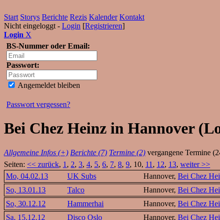
Start
Storys
Berichte
Rezis
Kalender
Kontakt
Nicht eingeloggt -
Login
[
Registrieren
]
Login
X
BS-Nummer oder Email:
Passwort:
Angemeldet bleiben
Passwort vergessen?
Bei Chez Heinz in Hannover (Lo
Allgemeine Infos (+)
Berichte (7)
Termine (2)
vergangene Termine (2
Seiten:
<< zurück
,
1
,
2
,
3
,
4
,
5
,
6
,
7
,
8
,
9
, 10,
11
,
12
,
13
,
weiter >>
Mo, 04.02.13
UK Subs
Hannover,
Bei Chez He
So, 13.01.13
Talco
Hannover,
Bei Chez He
So, 30.12.12
Hammerhai
Hannover,
Bei Chez He
Sa, 15.12.12
Disco Oslo
Hannover,
Bei Chez He