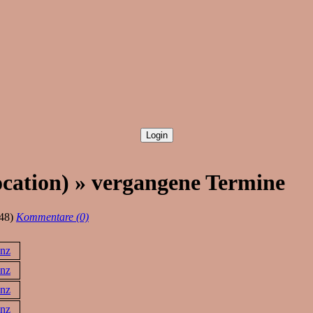
cation) » vergangene Termine
48)
Kommentare (0)
inz
inz
inz
inz