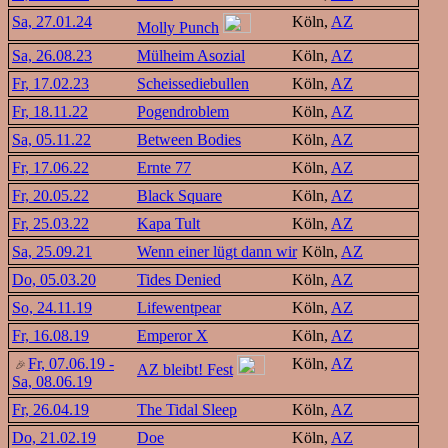
Sa, 27.01.24
Köln,
AZ
Molly Punch
Sa, 26.08.23
Mülheim Asozial
Köln,
AZ
Fr, 17.02.23
Scheissediebullen
Köln,
AZ
Fr, 18.11.22
Pogendroblem
Köln,
AZ
Sa, 05.11.22
Between Bodies
Köln,
AZ
Fr, 17.06.22
Ernte 77
Köln,
AZ
Fr, 20.05.22
Black Square
Köln,
AZ
Fr, 25.03.22
Kapa Tult
Köln,
AZ
Sa, 25.09.21
Wenn einer lügt dann wir
Köln,
AZ
Do, 05.03.20
Tides Denied
Köln,
AZ
So, 24.11.19
Lifewentpear
Köln,
AZ
Fr, 16.08.19
Emperor X
Köln,
AZ
Fr, 07.06.19 -
Köln,
AZ
AZ bleibt! Fest
Sa, 08.06.19
Fr, 26.04.19
The Tidal Sleep
Köln,
AZ
Do, 21.02.19
Doe
Köln,
AZ