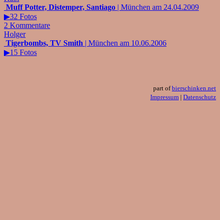
Muff Potter, Distemper, Santiago
| München am 24.04.2009
▶32 Fotos
2 Kommentare
Holger
Tigerbombs, TV Smith
| München am 10.06.2006
▶15 Fotos
part of
bierschinken.net
Impressum
|
Datenschutz