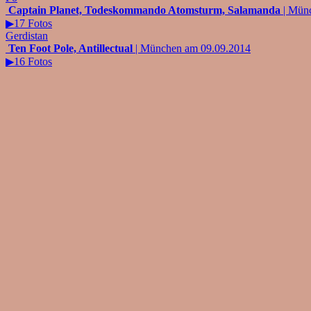
Captain Planet, Todeskommando Atomsturm, Salamanda
| Mün
▶17 Fotos
Gerdistan
Ten Foot Pole, Antillectual
| München am 09.09.2014
▶16 Fotos