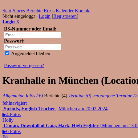
Start
Storys
Berichte
Rezis
Kalender
Kontakt
Nicht eingeloggt -
Login
[
Registrieren
]
Login
X
BS-Nummer oder Email:
Passwort:
Angemeldet bleiben
Passwort vergessen?
Kranhalle in München (Location
Allgemeine Infos (+)
Berichte (4)
Termine (0)
vergangene Termine (2
fehlnavigiert
Sprints, English Teacher
| München am 20.02.2024
▶4 Fotos
Holly
Conan, Downfall of Gaia, Hark, High Fighter
| München am 13.0
▶6 Fotos
Fö