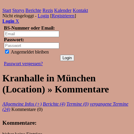
Start
Storys
Berichte
Rezis
Kalender
Kontakt
Nicht eingeloggt -
Login
[
Registrieren
]
Login
X
BS-Nummer oder Email:
Passwort:
Angemeldet bleiben
Passwort vergessen?
Kranhalle in München
(Location) » Kommentare
Allgemeine Infos (+)
Berichte (4)
Termine (0)
vergangene Termine
(24)
Kommentare (0)
Kommentare: