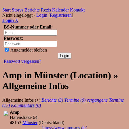
Start
Storys
Berichte
Rezis
Kalender
Kontakt
Nicht eingeloggt -
Login
[
Registrieren
]
Login
X
BS-Nummer oder Email:
Passwort:
Angemeldet bleiben
Passwort vergessen?
Amp in Münster (Location) »
Allgemeine Infos
Allgemeine Infos (+)
Berichte (3)
Termine (0)
vergangene Termine
(17)
Kommentare (0)
Amp
Hafenstraße 64
48153
Münster
(
Deutschland
)
https://www.amp-ms.de/