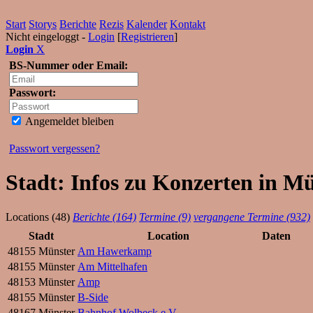
Start
Storys
Berichte
Rezis
Kalender
Kontakt
Nicht eingeloggt -
Login
[
Registrieren
]
Login
X
BS-Nummer oder Email:
Passwort:
Angemeldet bleiben
Passwort vergessen?
Stadt: Infos zu Konzerten in M
Locations (48)
Berichte (164)
Termine (9)
vergangene Termine (932)
Stadt
Location
Daten
48155 Münster
Am Hawerkamp
48155 Münster
Am Mittelhafen
48153 Münster
Amp
48155 Münster
B-Side
48167 Münster
Bahnhof Wolbeck e.V.