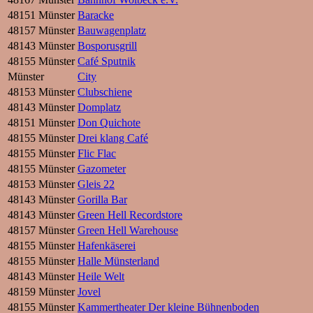
48151 Münster
Baracke
48157 Münster
Bauwagenplatz
48143 Münster
Bosporusgrill
48155 Münster
Café Sputnik
Münster
City
48153 Münster
Clubschiene
48143 Münster
Domplatz
48151 Münster
Don Quichote
48155 Münster
Drei klang Café
48155 Münster
Flic Flac
48155 Münster
Gazometer
48153 Münster
Gleis 22
48143 Münster
Gorilla Bar
48143 Münster
Green Hell Recordstore
48157 Münster
Green Hell Warehouse
48155 Münster
Hafenkäserei
48155 Münster
Halle Münsterland
48143 Münster
Heile Welt
48159 Münster
Jovel
48155 Münster
Kammertheater Der kleine Bühnenboden