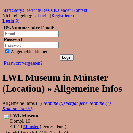
Start
Storys
Berichte
Rezis
Kalender
Kontakt
Nicht eingeloggt -
Login
[
Registrieren
]
Login
X
BS-Nummer oder Email:
Passwort:
Angemeldet bleiben
Passwort vergessen?
LWL Museum in Münster
(Location) » Allgemeine Infos
Allgemeine Infos (+)
Termine (0)
vergangene Termine (1)
Kommentare (0)
LWL Museum
Dompl. 10
48143
Münster
(
Deutschland
)
Infos zuletzt geändert: 23.06.2023 13:23