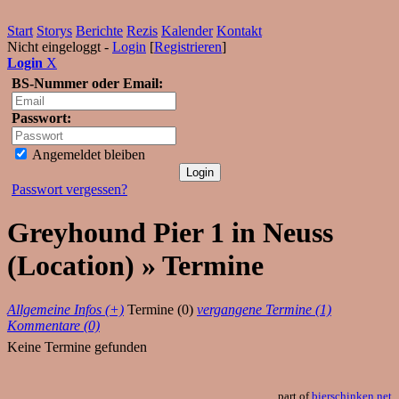
Start
Storys
Berichte
Rezis
Kalender
Kontakt
Nicht eingeloggt -
Login
[
Registrieren
]
Login
X
BS-Nummer oder Email:
Passwort:
Angemeldet bleiben
Passwort vergessen?
Greyhound Pier 1 in Neuss
(Location) » Termine
Allgemeine Infos (+)
Termine (0)
vergangene Termine (1)
Kommentare (0)
Keine Termine gefunden
part of
bierschinken.net