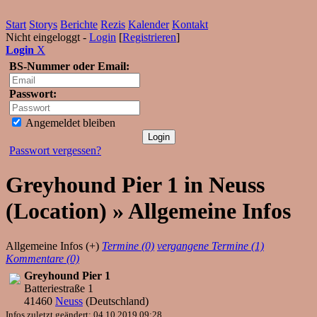
Start
Storys
Berichte
Rezis
Kalender
Kontakt
Nicht eingeloggt -
Login
[
Registrieren
]
Login
X
BS-Nummer oder Email:
Passwort:
Angemeldet bleiben
Passwort vergessen?
Greyhound Pier 1 in Neuss
(Location) » Allgemeine Infos
Allgemeine Infos (+)
Termine (0)
vergangene Termine (1)
Kommentare (0)
Greyhound Pier 1
Batteriestraße 1
41460
Neuss
(
Deutschland
)
Infos zuletzt geändert: 04.10.2019 09:28