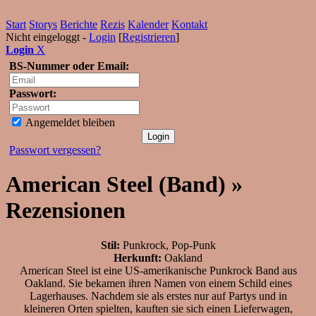
Start
Storys
Berichte
Rezis
Kalender
Kontakt
Nicht eingeloggt -
Login
[
Registrieren
]
Login
X
BS-Nummer oder Email:
Passwort:
Angemeldet bleiben
Passwort vergessen?
American Steel (Band) »
Rezensionen
Stil:
Punkrock, Pop-Punk
Herkunft:
Oakland
American Steel ist eine US-amerikanische Punkrock Band aus
Oakland. Sie bekamen ihren Namen von einem Schild eines
Lagerhauses. Nachdem sie als erstes nur auf Partys und in
kleineren Orten spielten, kauften sie sich einen Lieferwagen,