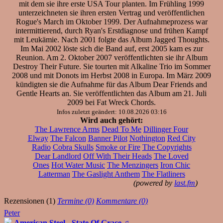
mit dem sie ihre erste USA Tour planten. Im Frühling 1999
unterzeichneten sie ihren ersten Vertrag und veröffentlichen
Rogue's March im Oktober 1999. Der Aufnahmeprozess war
intermittierend, durch Ryan's Erstdiagnose und frühen Kampf
mit Leukämie. Nach 2001 folgte das Album Jagged Thoughts.
Im Mai 2002 löste sich die Band auf, erst 2005 kam es zur
Reunion. Am 2. Oktober 2007 veröffentlichten sie ihr Album
Destroy Their Future. Sie tourten mit Alkaline Trio im Sommer
2008 und mit Donots im Herbst 2008 in Europa. Im März 2009
kündigten sie die Aufnahme für das Album Dear Friends and
Gentle Hearts an. Sie veröffentlichten das Album am 21. Juli
2009 bei Fat Wreck Chords.
Infos zuletzt geändert: 10.08.2026 03:16
Wird auch gehört:
The Lawrence Arms
Dead To Me
Dillinger Four
Elway
The Falcon
Banner Pilot
Nothington
Red City
Radio
Cobra Skulls
Smoke or Fire
The Copyrights
Dear Landlord
Off With Their Heads
The Loved
Ones
Hot Water Music
The Menzingers
Iron Chic
Latterman
The Gaslight Anthem
The Flatliners
(powered by
last.fm
)
Rezensionen (1)
Termine (0)
Kommentare (0)
Peter
American Steel - State Of Grace
♫