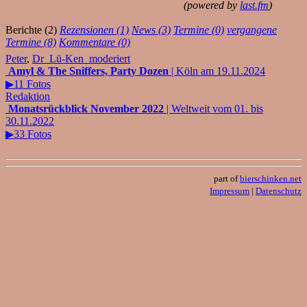
(powered by
last.fm
)
Berichte (2)
Rezensionen (1)
News (3)
Termine (0)
vergangene
Termine (8)
Kommentare (0)
Peter
,
Dr_Lü-Ken_moderiert
Amyl & The Sniffers, Party Dozen
| Köln am 19.11.2024
▶11 Fotos
Redaktion
Monatsrückblick November 2022
| Weltweit vom 01. bis
30.11.2022
▶33 Fotos
part of
bierschinken.net
Impressum
|
Datenschutz