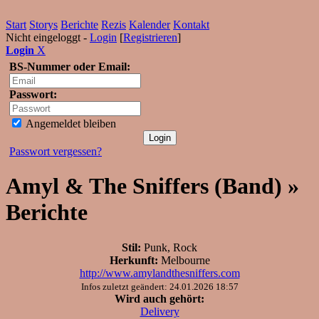
Start
Storys
Berichte
Rezis
Kalender
Kontakt
Nicht eingeloggt -
Login
[
Registrieren
]
Login
X
BS-Nummer oder Email:
Passwort:
Angemeldet bleiben
Passwort vergessen?
Amyl & The Sniffers (Band) »
Berichte
Stil:
Punk, Rock
Herkunft:
Melbourne
http://www.amylandthesniffers.com
Infos zuletzt geändert: 24.01.2026 18:57
Wird auch gehört:
Delivery