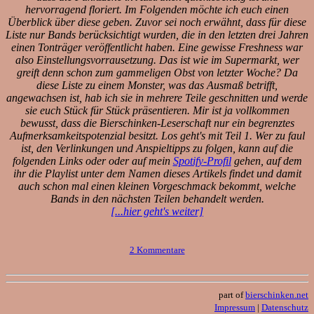
hervorragend floriert. Im Folgenden möchte ich euch einen
Überblick über diese geben. Zuvor sei noch erwähnt, dass für diese
Liste nur Bands berücksichtigt wurden, die in den letzten drei Jahren
einen Tonträger veröffentlicht haben. Eine gewisse Freshness war
also Einstellungsvorrausetzung. Das ist wie im Supermarkt, wer
greift denn schon zum gammeligen Obst von letzter Woche? Da
diese Liste zu einem Monster, was das Ausmaß betrifft,
angewachsen ist, hab ich sie in mehrere Teile geschnitten und werde
sie euch Stück für Stück präsentieren. Mir ist ja vollkommen
bewusst, dass die Bierschinken-Leserschaft nur ein begrenztes
Aufmerksamkeitspotenzial besitzt. Los geht's mit Teil 1. Wer zu faul
ist, den Verlinkungen und Anspieltipps zu folgen, kann auf die
folgenden Links oder oder auf mein
Spotify-Profil
gehen, auf dem
ihr die Playlist unter dem Namen dieses Artikels findet und damit
auch schon mal einen kleinen Vorgeschmack bekommt, welche
Bands in den nächsten Teilen behandelt werden.
[...hier geht's weiter]
2 Kommentare
part of
bierschinken.net
Impressum
|
Datenschutz