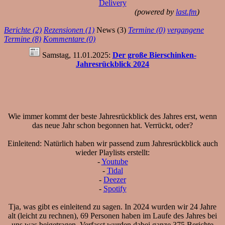
Delivery
(powered by
last.fm
)
Berichte (2)
Rezensionen (1)
News (3)
Termine (0)
vergangene
Termine (8)
Kommentare (0)
Samstag, 11.01.2025:
Der große Bierschinken-
Jahresrückblick 2024
Wie immer kommt der beste Jahresrückblick des Jahres erst, wenn
das neue Jahr schon begonnen hat. Verrückt, oder?
Einleitend: Natürlich haben wir passend zum Jahresrückblick auch
wieder Playlists erstellt:
-
Youtube
-
Tidal
-
Deezer
-
Spotify
Tja, was gibt es einleitend zu sagen. In 2024 wurden wir 24 Jahre
alt (leicht zu rechnen), 69 Personen haben im Laufe des Jahres bei
uns was beigetragen. Verfasst wurden dabei ganze 375 Berichte