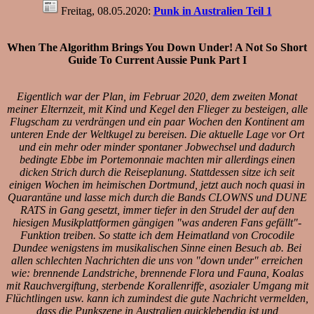
Freitag, 08.05.2020:
Punk in Australien Teil 1
When The Algorithm Brings You Down Under! A Not So Short
Guide To Current Aussie Punk Part I
Eigentlich war der Plan, im Februar 2020, dem zweiten Monat
meiner Elternzeit, mit Kind und Kegel den Flieger zu besteigen, alle
Flugscham zu verdrängen und ein paar Wochen den Kontinent am
unteren Ende der Weltkugel zu bereisen. Die aktuelle Lage vor Ort
und ein mehr oder minder spontaner Jobwechsel und dadurch
bedingte Ebbe im Portemonnaie machten mir allerdings einen
dicken Strich durch die Reiseplanung. Stattdessen sitze ich seit
einigen Wochen im heimischen Dortmund, jetzt auch noch quasi in
Quarantäne und lasse mich durch die Bands CLOWNS und DUNE
RATS in Gang gesetzt, immer tiefer in den Strudel der auf den
hiesigen Musikplattformen gängigen "was anderen Fans gefällt"-
Funktion treiben. So statte ich dem Heimatland von Crocodile
Dundee wenigstens im musikalischen Sinne einen Besuch ab. Bei
allen schlechten Nachrichten die uns von "down under" erreichen
wie: brennende Landstriche, brennende Flora und Fauna, Koalas
mit Rauchvergiftung, sterbende Korallenriffe, asozialer Umgang mit
Flüchtlingen usw. kann ich zumindest die gute Nachricht vermelden,
dass die Punkszene in Australien quicklebendig ist und