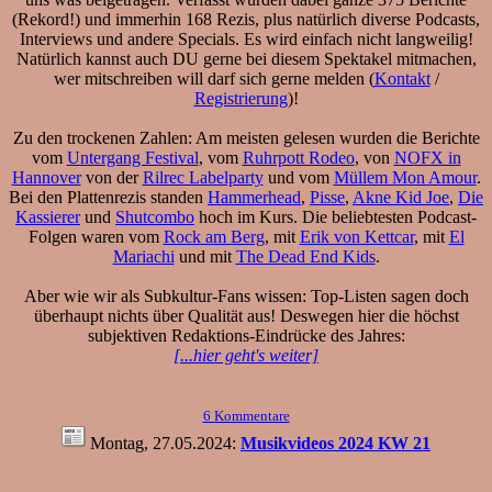
(Rekord!) und immerhin 168 Rezis, plus natürlich diverse Podcasts,
Interviews und andere Specials. Es wird einfach nicht langweilig!
Natürlich kannst auch DU gerne bei diesem Spektakel mitmachen,
wer mitschreiben will darf sich gerne melden (
Kontakt
/
Registrierung
)!
Zu den trockenen Zahlen: Am meisten gelesen wurden die Berichte
vom
Untergang Festival
, vom
Ruhrpott Rodeo
, von
NOFX in
Hannover
von der
Rilrec Labelparty
und vom
Müllem Mon Amour
.
Bei den Plattenrezis standen
Hammerhead
,
Pisse
,
Akne Kid Joe
,
Die
Kassierer
und
Shutcombo
hoch im Kurs. Die beliebtesten Podcast-
Folgen waren vom
Rock am Berg
, mit
Erik von Kettcar
, mit
El
Mariachi
und mit
The Dead End Kids
.
Aber wie wir als Subkultur-Fans wissen: Top-Listen sagen doch
überhaupt nichts über Qualität aus! Deswegen hier die höchst
subjektiven Redaktions-Eindrücke des Jahres:
[...hier geht's weiter]
6 Kommentare
Montag, 27.05.2024:
Musikvideos 2024 KW 21