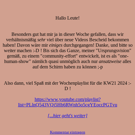
Hallo Leute!
Besonders gut hat mir ja in dieser Woche gefallen, dass wir
verhältnismäßig
sehr
viel über neue Videos Bescheid bekommen
haben! Davon wäre mir
einiges
durchgegangen! Danke, und bitte so
weiter machen :-D ! Bis sich das Ganze, meiner "Ursprungsvision"
gemäß, zu einem "community-effort" entwickelt, ist es als "one-
human-show" nämlich quasi unmöglich auch nur
ansatzweise
alles
auf dem Schirm haben zu können ;-p
Also dann, viel Spaß mit der Wochenplaylist für die KW21 2024 :-
D !
https://www.youtube.com/playlist?
list=PLlnQ543VQj5Hb6RWnh5o5cgYEoccPGTvu
[...hier geht's weiter]
Kommentar eintragen