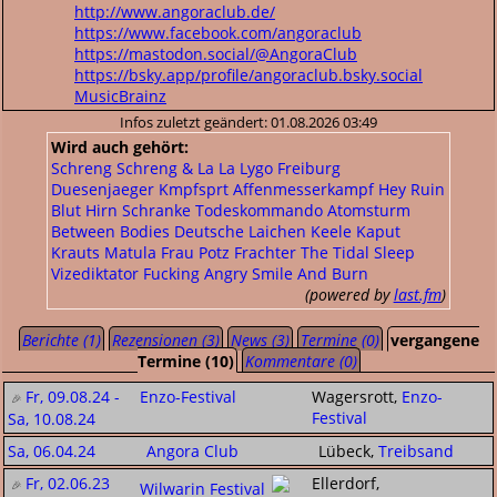
http://www.angoraclub.de/
https://www.facebook.com/angoraclub
https://mastodon.social/@AngoraClub
https://bsky.app/profile/angoraclub.bsky.social
MusicBrainz
Infos zuletzt geändert: 01.08.2026 03:49
Wird auch gehört:
Schreng Schreng & La La
Lygo
Freiburg
Duesenjaeger
Kmpfsprt
Affenmesserkampf
Hey Ruin
Blut Hirn Schranke
Todeskommando Atomsturm
Between Bodies
Deutsche Laichen
Keele
Kaput
Krauts
Matula
Frau Potz
Frachter
The Tidal Sleep
Vizediktator
Fucking Angry
Smile And Burn
(powered by
last.fm
)
Berichte (1)
Rezensionen (3)
News (3)
Termine (0)
vergangene
Termine (10)
Kommentare (0)
Fr, 09.08.24 -
Enzo-Festival
Wagersrott,
Enzo-
Festival
Sa, 10.08.24
Sa, 06.04.24
Angora Club
Lübeck,
Treibsand
Fr, 02.06.23
Ellerdorf,
Wilwarin Festival