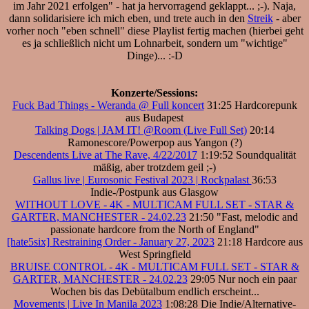
im Jahr 2021 erfolgen" - hat ja hervorragend geklappt... ;-). Naja,
dann solidarisiere ich mich eben, und trete auch in den
Streik
- aber
vorher noch "eben schnell" diese Playlist fertig machen (hierbei geht
es ja schließlich nicht um Lohnarbeit, sondern um "wichtige"
Dinge)... :-D
Konzerte/Sessions:
Fuck Bad Things - Weranda @ Full koncert
31:25 Hardcorepunk
aus Budapest
Talking Dogs | JAM IT! @Room (Live Full Set)
20:14
Ramonescore/Powerpop aus Yangon (?)
Descendents Live at The Rave, 4/22/2017
1:19:52 Soundqualität
mäßig, aber trotzdem geil ;-)
Gallus live | Eurosonic Festival 2023 | Rockpalast
36:53
Indie-/Postpunk aus Glasgow
WITHOUT LOVE - 4K - MULTICAM FULL SET - STAR &
GARTER, MANCHESTER - 24.02.23
21:50 "Fast, melodic and
passionate hardcore from the North of England"
[hate5six] Restraining Order - January 27, 2023
21:18 Hardcore aus
West Springfield
BRUISE CONTROL - 4K - MULTICAM FULL SET - STAR &
GARTER, MANCHESTER - 24.02.23
29:05 Nur noch ein paar
Wochen bis das Debütalbum endlich erscheint...
Movements | Live In Manila 2023
1:08:28 Die Indie/Alternative-