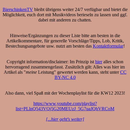
BierschinkenTV
bleibt übrigens weiter 24/7 verfügbar und bietet die
Möglichkeit, euch dort mit Musikvideos berieseln zu lassen und ggf.
dabei mit anderen zu chatten.
Hinweise/Ergänzungen zu dieser Liste bitte am besten in die
Artikelkommentare, für generelle Vorschläge/Tipps, Lob, Kritik,
Bestechungsangebote usw. nutzt am besten das
Kontaktformular
!
Copyright information/disclaimer: Im Prinzip ist
hier
alles schon
hervorragend zusammengefasst. Zusätzlich gilt: Alles was hier im
Artikel als "
meine
Leistung" gewertet werden kann, steht unter
CC
BY-NC 4.0
Also dann, viel Spaß mit der Wochenplaylist für die KW12 2023!
https://www.youtube.com/playlist?
list=PLlnQ543VQj5G20MEUzJ_5G7uaJQhVRCoM
[...hier geht's weiter]