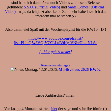
sind habe ich dann
doch
noch Videos zu diesem Release
gefunden:
S.S.O. (Official Video)
und
Santa Comes! (Official
Video)
- naja, da ich jetzt aber keine Zeit mehr habe lasse ich das
trotzdem mal so stehen ;-)
Also dann, viel Spaß mit der Wochenplaylist für die KW10 :-D !
https://www.youtube.com/playlist?
list=PLlnQ543VQj5GYLLuB9KgsVNbrDb-_NLSc
[...hier geht's weiter]
Kommentar eintragen
Montag, 12.01.2026:
Musikvideos 2026 KW02
Liebe Antifaschist*innen!
Vor knapp 4 Monaten startete
hier
der sage und schreibe fünfte (!)