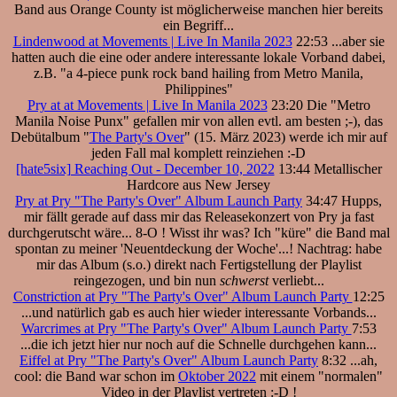
Band aus Orange County ist möglicherweise manchen hier bereits
ein Begriff...
Lindenwood at Movements | Live In Manila 2023
22:53 ...aber sie
hatten auch die eine oder andere interessante lokale Vorband dabei,
z.B. "a 4-piece punk rock band hailing from Metro Manila,
Philippines"
Pry at at Movements | Live In Manila 2023
23:20 Die "Metro
Manila Noise Punx" gefallen mir von allen evtl. am besten ;-), das
Debütalbum "
The Party's Over
" (15. März 2023) werde ich mir auf
jeden Fall mal komplett reinziehen :-D
[hate5six] Reaching Out - December 10, 2022
13:44 Metallischer
Hardcore aus New Jersey
Pry at Pry "The Party's Over" Album Launch Party
34:47 Hupps,
mir fällt gerade auf dass mir das Releasekonzert von Pry ja fast
durchgerutscht wäre... 8-O ! Wisst ihr was? Ich "küre" die Band mal
spontan zu meiner 'Neuentdeckung der Woche'...! Nachtrag: habe
mir das Album (s.o.) direkt nach Fertigstellung der Playlist
reingezogen, und bin nun
schwerst
verliebt...
Constriction at Pry "The Party's Over" Album Launch Party
12:25
...und natürlich gab es auch hier wieder interessante Vorbands...
Warcrimes at Pry "The Party's Over" Album Launch Party
7:53
...die ich jetzt hier nur noch auf die Schnelle durchgehen kann...
Eiffel at Pry "The Party's Over" Album Launch Party
8:32 ...ah,
cool: die Band war schon im
Oktober 2022
mit einem "normalen"
Video in der Playlist vertreten :-D !