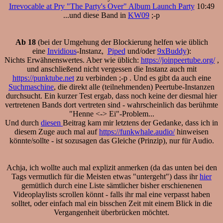
Irrevocable at Pry "The Party's Over" Album Launch Party
10:49
...und diese Band in
KW09
;-p
Ab 18
(bei der Umgehung der Blockierung helfen wie üblich
eine
Invidious
-Instanz,
Piped
und/oder
9xBuddy
):
Nichts Erwähnenswertes. Aber wie üblich:
https://joinpeertube.org/
,
und anschließend nicht vergessen die Instanz auch mit
https://punktube.net
zu verbinden ;-p . Und es gibt da auch eine
Suchmaschine
, die direkt alle (teilnehmenden) Peertube-Instanzen
durchsucht. Ein kurzer Test ergab, dass noch keine der diesmal hier
vertretenen Bands dort vertreten sind - wahrscheinlich das berühmte
"Henne <-> Ei"-Problem...
Und durch
diesen
Beitrag kam mir letztens der Gedanke, dass ich in
diesem Zuge auch mal auf
https://funkwhale.audio/
hinweisen
könnte/sollte - ist sozusagen das Gleiche (Prinzip), nur für Audio.
Achja, ich wollte auch mal explizit anmerken (da das unten bei den
Tags vermutlich für die Meisten etwas "untergeht") dass ihr
hier
gemütlich durch eine Liste sämtlicher bisher erschienenen
Videoplaylists scrollen könnt - falls ihr mal eine verpasst haben
solltet, oder einfach mal ein bisschen Zeit mit einem Blick in die
Vergangenheit überbrücken möchtet.