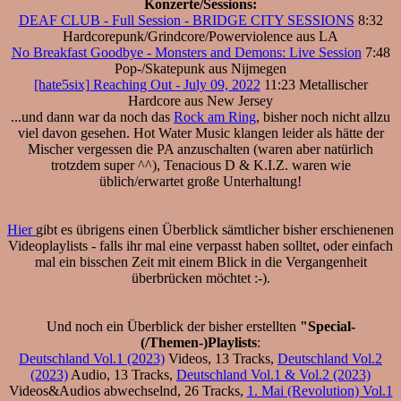
Konzerte/Sessions:
DEAF CLUB - Full Session - BRIDGE CITY SESSIONS
8:32
Hardcorepunk/Grindcore/Powerviolence aus LA
No Breakfast Goodbye - Monsters and Demons: Live Session
7:48
Pop-/Skatepunk aus Nijmegen
[hate5six] Reaching Out - July 09, 2022
11:23 Metallischer
Hardcore aus New Jersey
...und dann war da noch das
Rock am Ring
, bisher noch nicht allzu
viel davon gesehen. Hot Water Music klangen leider als hätte der
Mischer vergessen die PA anzuschalten (waren aber natürlich
trotzdem super ^^), Tenacious D & K.I.Z. waren wie
üblich/erwartet große Unterhaltung!
Hier
gibt es übrigens einen Überblick sämtlicher bisher erschienenen
Videoplaylists - falls ihr mal eine verpasst haben solltet, oder einfach
mal ein bisschen Zeit mit einem Blick in die Vergangenheit
überbrücken möchtet :-).
Und noch ein Überblick der bisher erstellten
"Special-
(/Themen-)Playlists
:
Deutschland Vol.1 (2023)
Videos, 13 Tracks,
Deutschland Vol.2
(2023)
Audio, 13 Tracks,
Deutschland Vol.1 & Vol.2 (2023)
Videos&Audios abwechselnd, 26 Tracks,
1. Mai (Revolution) Vol.1