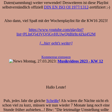
Daten(sammlung) weiter verwendet! Desweiteren ist diese Playlist
selbstverständlich offiziell
DIN EN ISO OI 1977/1312
-zertifiziert ;-)
Also dann, viel Spaß mit der Wochenplaylist für die KW16 2023!
https://www.youtube.com/playlist?
list=PLlnQ543VQj5GvHUJwQhBlrItc4Zki452M
[...hier geht's weiter]
Kommentar eintragen
Montag, 27.03.2023:
Musikvideos 2023 - KW 12
Hallo Leute!
Puh, jedes Jahr die gleiche
Scheiße
! Als wären die Nächte nicht eh
schon viel zu kurz, müssen wir nun wieder 7 Monate lang
noch
eine
Stunde früher aufstehen...! Btw: "Die letztmalige Umstellung sollte