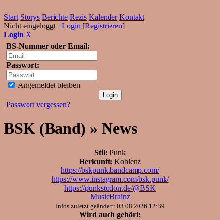
Start
Storys
Berichte
Rezis
Kalender
Kontakt
Nicht eingeloggt -
Login
[
Registrieren
]
Login
X
BS-Nummer oder Email:
Passwort:
Angemeldet bleiben
Passwort vergessen?
BSK (Band) » News
Stil:
Punk
Herkunft:
Koblenz
https://bskpunk.bandcamp.com/
https://www.instagram.com/bsk.punk/
https://punkstodon.de/@BSK
MusicBrainz
Infos zuletzt geändert: 03.08.2026 12:39
Wird auch gehört: