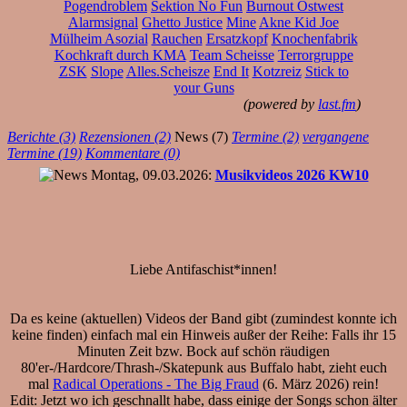
Pogendroblem
Sektion No Fun
Burnout Ostwest
Alarmsignal
Ghetto Justice
Mine
Akne Kid Joe
Mülheim Asozial
Rauchen
Ersatzkopf
Knochenfabrik
Kochkraft durch KMA
Team Scheisse
Terrorgruppe
ZSK
Slope
Alles.Scheisze
End It
Kotzreiz
Stick to
your Guns
(powered by
last.fm
)
Berichte (3)
Rezensionen (2)
News (7)
Termine (2)
vergangene
Termine (19)
Kommentare (0)
Montag, 09.03.2026:
Musikvideos 2026 KW10
Liebe Antifaschist*innen!
Da es keine (aktuellen) Videos der Band gibt (zumindest konnte ich
keine finden) einfach mal ein Hinweis außer der Reihe: Falls ihr 15
Minuten Zeit bzw. Bock auf schön räudigen
80'er-/Hardcore/Thrash-/Skatepunk aus Buffalo habt, zieht euch
mal
Radical Operations - The Big Fraud
(6. März 2026) rein!
Edit: Jetzt wo ich geschnallt habe, dass einige der Songs schon älter