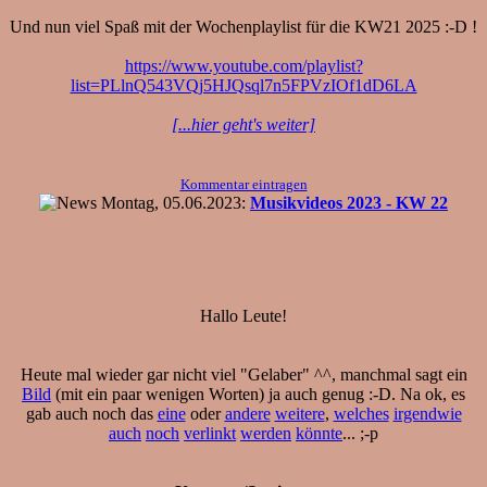
Und nun viel Spaß mit der Wochenplaylist für die KW21 2025 :-D !
https://www.youtube.com/playlist?
list=PLlnQ543VQj5HJQsql7n5FPVzIOf1dD6LA
[...hier geht's weiter]
Kommentar eintragen
Montag, 05.06.2023:
Musikvideos 2023 - KW 22
Hallo Leute!
Heute mal wieder gar nicht viel "Gelaber" ^^, manchmal sagt ein
Bild
(mit ein paar wenigen Worten) ja auch genug :-D. Na ok, es
gab auch noch das
eine
oder
andere
weitere
,
welches
irgendwie
auch
noch
verlinkt
werden
könnte
... ;-p