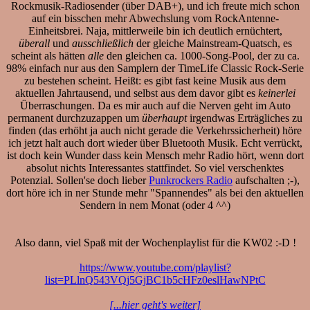
Rockmusik-Radiosender (über DAB+), und ich freute mich schon
auf ein bisschen mehr Abwechslung vom RockAntenne-
Einheitsbrei. Naja, mittlerweile bin ich deutlich ernüchtert,
überall
und
ausschließlich
der gleiche Mainstream-Quatsch, es
scheint als hätten
alle
den gleichen ca. 1000-Song-Pool, der zu ca.
98% einfach nur aus den Samplern der TimeLife Classic Rock-Serie
zu bestehen scheint. Heißt: es gibt fast keine Musik aus dem
aktuellen Jahrtausend, und selbst aus dem davor gibt es
keinerlei
Überraschungen. Da es mir auch auf die Nerven geht im Auto
permanent durchzuzappen um
überhaupt
irgendwas Erträgliches zu
finden (das erhöht ja auch nicht gerade die Verkehrssicherheit) höre
ich jetzt halt auch dort wieder über Bluetooth Musik. Echt verrückt,
ist doch kein Wunder dass kein Mensch mehr Radio hört, wenn dort
absolut nichts Interessantes stattfindet. So viel verschenktes
Potenzial. Sollen'se doch lieber
Punkrockers Radio
aufschalten ;-),
dort höre ich in ner Stunde mehr "Spannendes" als bei den aktuellen
Sendern in nem Monat (oder 4 ^^)
Also dann, viel Spaß mit der Wochenplaylist für die KW02 :-D !
https://www.youtube.com/playlist?
list=PLlnQ543VQj5GjBC1b5cHFz0eslHawNPtC
[...hier geht's weiter]