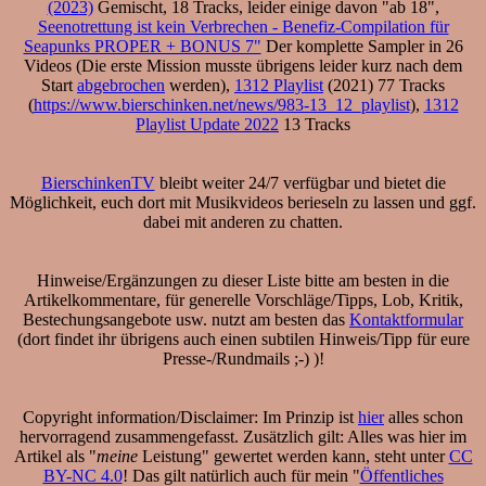
(2023)
Gemischt, 18 Tracks, leider einige davon "ab 18",
Seenotrettung ist kein Verbrechen - Benefiz-Compilation für
Seapunks PROPER + BONUS 7"
Der komplette Sampler in 26
Videos (Die erste Mission musste übrigens leider kurz nach dem
Start
abgebrochen
werden),
1312 Playlist
(2021) 77 Tracks
(
https://www.bierschinken.net/news/983-13_12_playlist
),
1312
Playlist Update 2022
13 Tracks
BierschinkenTV
bleibt weiter 24/7 verfügbar und bietet die
Möglichkeit, euch dort mit Musikvideos berieseln zu lassen und ggf.
dabei mit anderen zu chatten.
Hinweise/Ergänzungen zu dieser Liste bitte am besten in die
Artikelkommentare, für generelle Vorschläge/Tipps, Lob, Kritik,
Bestechungsangebote usw. nutzt am besten das
Kontaktformular
(dort findet ihr übrigens auch einen subtilen Hinweis/Tipp für eure
Presse-/Rundmails ;-) )!
Copyright information/Disclaimer: Im Prinzip ist
hier
alles schon
hervorragend zusammengefasst. Zusätzlich gilt: Alles was hier im
Artikel als "
meine
Leistung" gewertet werden kann, steht unter
CC
BY-NC 4.0
! Das gilt natürlich auch für mein "
Öffentliches