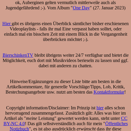
ok, Auberginen gelten vermutlich mittlerweile auch als
Jugendgefährdend ;-). Vom Album "
One Day
" (27. Januar 2023)
Hier
gibt es übrigens einen Überblick sämtlicher bisher erschienenen
Videoplaylists - falls ihr mal Eine verpasst haben solltet, oder
einfach mal ein bisschen Zeit mit einem Blick in die Vergangenheit
überbrücken möchtet ;-).
BierschinkenTV
bleibt übrigens weiter 24/7 verfügbar und bietet die
Möglichkeit, euch dort mit Musikvideos berieseln zu lassen und ggf.
dabei mit anderen zu chatten.
Hinweise/Ergänzungen zu dieser Liste bitte am besten in die
Artikelkommentare, für generelle Vorschläge/Tipps, Lob, Kritik,
Bestechungsangebote usw. nutzt am besten das
Kontaktformular
!
Copyright information/Disclaimer: Im Prinzip ist
hier
alles schon
hervorragend zusammengefasst. Zusätzlich gilt: Alles was hier im
Artikel als "
meine
Leistung" gewertet werden kann, steht unter
CC
BY-NC 4.0
! Das gilt selbstverständlich auch für mein "
Öffentliches
Notizbuch
", es ist also ausdrücklich
erwünscht
dass ihr diese