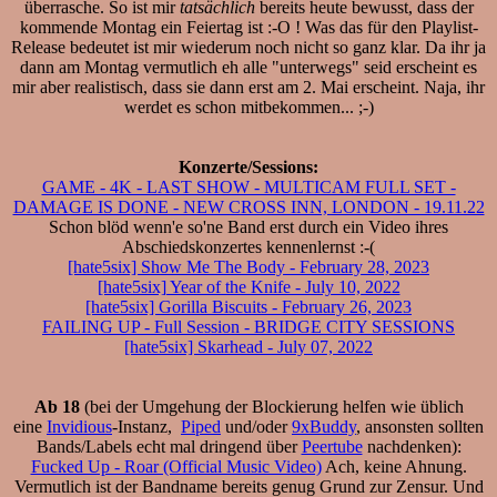
überrasche. So ist mir
tatsächlich
bereits heute bewusst, dass der
kommende Montag ein Feiertag ist :-O ! Was das für den Playlist-
Release bedeutet ist mir wiederum noch nicht so ganz klar. Da ihr ja
dann am Montag vermutlich eh alle "unterwegs" seid erscheint es
mir aber realistisch, dass sie dann erst am 2. Mai erscheint. Naja, ihr
werdet es schon mitbekommen... ;-)
Konzerte/Sessions:
GAME - 4K - LAST SHOW - MULTICAM FULL SET -
DAMAGE IS DONE - NEW CROSS INN, LONDON - 19.11.22
Schon blöd wenn'e so'ne Band erst durch ein Video ihres
Abschiedskonzertes kennenlernst :-(
[hate5six] Show Me The Body - February 28, 2023
[hate5six] Year of the Knife - July 10, 2022
[hate5six] Gorilla Biscuits - February 26, 2023
FAILING UP - Full Session - BRIDGE CITY SESSIONS
[hate5six] Skarhead - July 07, 2022
Ab 18
(bei der Umgehung der Blockierung helfen wie üblich
eine
Invidious
-Instanz,
Piped
und/oder
9xBuddy
, ansonsten sollten
Bands/Labels echt mal dringend über
Peertube
nachdenken):
Fucked Up - Roar (Official Music Video)
Ach, keine Ahnung.
Vermutlich ist der Bandname bereits genug Grund zur Zensur. Und