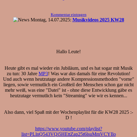
Kommentar eintragen
Montag, 14.07.2025:
Musikvideos 2025 KW28
Hallo Leute!
Heute gibt es mal wieder ein Jubiläum, und es hat sogar mit Musik
zu tun: 30 Jahre
MP3
! Was war
das
damals für eine Revolution!
Und auch wenn heutzutage andere Kompressionsmethoden "vorne"
liegen, sowie vermutlich ein Großteil der Menschen schon gar nicht
mehr weiß, was eine "Datei" ist - ohne diese Entwicklung gäbe es
heutzutage vermutlich kein "Streaming" wie wir es kennen...
Also dann, viel Spaß mit der Wochenplaylist für die KW28 2025 :-
D !
https://www.youtube.com/playlist?
list=PLlnQ543VQj5HEttZap25t6lsuMmVCYIlo