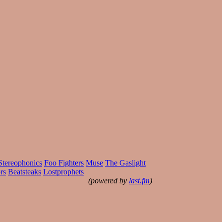
Stereophonics
Foo Fighters
Muse
The Gaslight
rs
Beatsteaks
Lostprophets
(powered by
last.fm
)