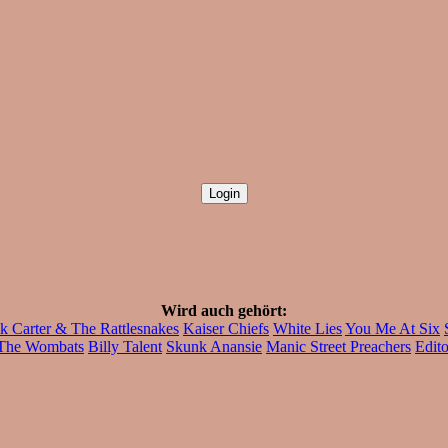
Wird auch gehört:
k Carter & The Rattlesnakes
Kaiser Chiefs
White Lies
You Me At Six
The Wombats
Billy Talent
Skunk Anansie
Manic Street Preachers
Edito