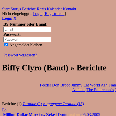
Start
Storys
Berichte
Rezis
Kalender
Kontakt
Nicht eingeloggt -
Login
[
Registrieren
]
Login
X
BS-Nummer oder Email:
Passwort:
Angemeldet bleiben
Passwort vergessen?
Biffy Clyro (Band) » Berichte
Feeder
Don Broco
Jimmy Eat World
Ash
Fran
Anthem
The Futureheads
Berichte (1)
Termine (2)
vergangene Termine (18)
Fö
Million Dollar Marxists, Zeke
| Dortmund am 05.03.2005