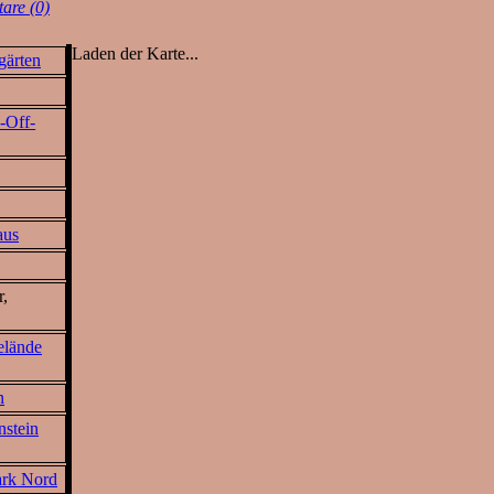
are (0)
Laden der Karte...
gärten
-Off-
aus
r,
elände
n
nstein
ark Nord