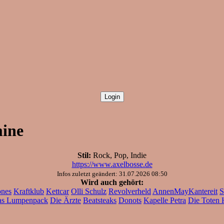
mine
Stil:
Rock, Pop, Indie
https://www.axelbosse.de
Infos zuletzt geändert: 31.07.2026 08:50
Wird auch gehört:
ones
Kraftklub
Kettcar
Olli Schulz
Revolverheld
AnnenMayKantereit
S
s Lumpenpack
Die Ärzte
Beatsteaks
Donots
Kapelle Petra
Die Toten 