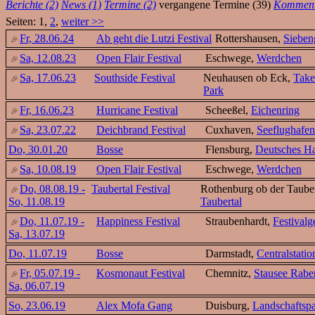
Berichte (2)
News (1)
Termine (2)
vergangene Termine (39)
Komment
Seiten: 1,
2
,
weiter >>
Fr, 28.06.24
Ab geht die Lutzi Festival
Rottershausen,
Sieben
Sa, 12.08.23
Open Flair Festival
Eschwege,
Werdchen
Sa, 17.06.23
Southside Festival
Neuhausen ob Eck,
Take
Park
Fr, 16.06.23
Hurricane Festival
Scheeßel,
Eichenring
Sa, 23.07.22
Deichbrand Festival
Cuxhaven,
Seeflughafen
Do, 30.01.20
Bosse
Flensburg,
Deutsches H
Sa, 10.08.19
Open Flair Festival
Eschwege,
Werdchen
Do, 08.08.19 -
Taubertal Festival
Rothenburg ob der Taube
So, 11.08.19
Taubertal
Do, 11.07.19 -
Happiness Festival
Straubenhardt,
Festivalg
Sa, 13.07.19
Do, 11.07.19
Bosse
Darmstadt,
Centralstatio
Fr, 05.07.19 -
Kosmonaut Festival
Chemnitz,
Stausee Rabe
Sa, 06.07.19
So, 23.06.19
Alex Mofa Gang
Duisburg,
Landschaftsp