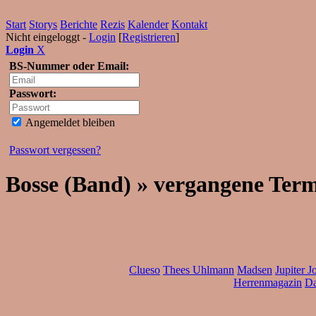
Start
Storys
Berichte
Rezis
Kalender
Kontakt
Nicht eingeloggt -
Login
[
Registrieren
]
Login
X
BS-Nummer oder Email:
Passwort:
Angemeldet bleiben
Passwort vergessen?
Bosse (Band) » vergangene Ter
Clueso
Thees Uhlmann
Madsen
Jupiter J
Herrenmagazin
Da