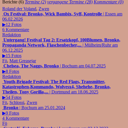
Berichte (6)
Termine (2)
vergangene Termine (28)
Kommentare (0)
Roland der Voland
,
Zwen
Ox Festival: Bronko, Wick Bambix, Syff, Kontrolle
| Essen am
06.02.2026
▶12 Fotos
6 Kommentare
Redaktion
Untergang! Festival Tag 2: Ersatzkopf, 100Blumen, Bronko,
Propaganda Network, Flaschenbecher,...
| Mülheim/Ruhr am
06.12.2025
▶15 Fotos
Fö
,
Matt Greasejar
Chelsea, The Naggs, Bronko
| Bochum am 04.07.2025
▶8 Fotos
Redaktion
Youth-Brigade Festival: The Red Flags, Transmitter,
Katastrophen-Kommando, Wolvesx4, Shehehe, Bronko,
Theilen, Tony Gorilla,...
| Dortmund am 18.06.2025
▶54 Fotos
Fö
,
Schlossi
,
Zwen
Bronko
| Bochum am 25.01.2024
▶9 Fotos
4 Kommentare
Fö