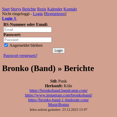
Start
Storys
Berichte
Rezis
Kalender
Kontakt
Nicht eingeloggt -
Login
[
Registrieren
]
Login
X
BS-Nummer oder Email:
Passwort:
Angemeldet bleiben
Passwort vergessen?
Bronko (Band) » Berichte
Stil:
Punk
Herkunft:
Köln
https://bronkoband.bandcamp.com/
https://www.instagram.com/bronkoband/
https://bronko-band-1.jimdosite.com/
MusicBrainz
Infos zuletzt geändert: 23.12.2025 15:07