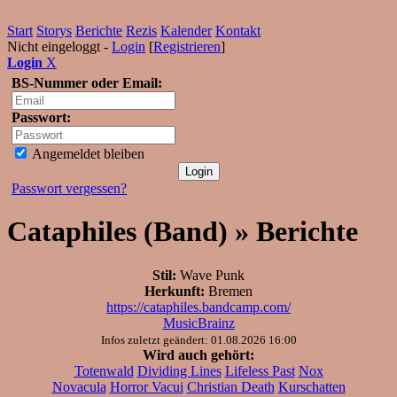
Start
Storys
Berichte
Rezis
Kalender
Kontakt
Nicht eingeloggt -
Login
[
Registrieren
]
Login
X
BS-Nummer oder Email:
Passwort:
Angemeldet bleiben
Passwort vergessen?
Cataphiles (Band) » Berichte
Stil:
Wave Punk
Herkunft:
Bremen
https://cataphiles.bandcamp.com/
MusicBrainz
Infos zuletzt geändert: 01.08.2026 16:00
Wird auch gehört:
Totenwald
Dividing Lines
Lifeless Past
Nox
Novacula
Horror Vacui
Christian Death
Kurschatten