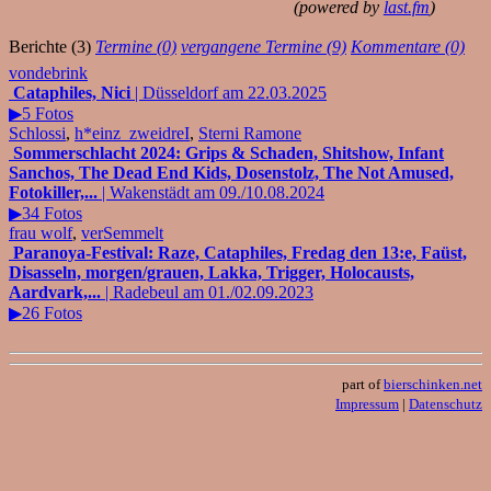
(powered by
last.fm
)
Berichte (3)
Termine (0)
vergangene Termine (9)
Kommentare (0)
vondebrink
Cataphiles, Nici
| Düsseldorf am 22.03.2025
▶5 Fotos
Schlossi
,
h*einz_zweidreI
,
Sterni Ramone
Sommerschlacht 2024: Grips & Schaden, Shitshow, Infant
Sanchos, The Dead End Kids, Dosenstolz, The Not Amused,
Fotokiller,...
| Wakenstädt am 09./10.08.2024
▶34 Fotos
frau wolf
,
verSemmelt
Paranoya-Festival: Raze, Cataphiles, Fredag den 13:e, Faüst,
Disasseln, morgen/grauen, Lakka, Trigger, Holocausts,
Aardvark,...
| Radebeul am 01./02.09.2023
▶26 Fotos
part of
bierschinken.net
Impressum
|
Datenschutz