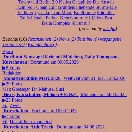
Totenwald
Berlin 2.0
Karies
Cataphiles
Die Anstalt
Twin Noir
Chain Cult
Grundeis
Fliehende Stürme
Die
Verlierer
Lyschko
True Moon
Briefbombe
Fotokiller
Zoi!s
Illegale Farben
Grenzkontrolle
Lifeless Past
Delta Komplex
[di: unru:]
(powered by
last.fm
)
Berichte (10)
Rezensionen (2)
News (2)
Termine (0)
vergangene
Termine (32)
Kommentare (0)
Björn
Dortbunt Samstag: Bärte mit Mädchen, Daily Thompson,
Kurschatten
| Dortmund am 09.05.2026
▶8 Fotos
Redaktion
Monatsrückblick März 2026
| Weltweit vom 01. bis 31.03.2026
▶39 Fotos
Matt Greasejar
,
Dr. Mabuse
,
Susi
Hexis, Kurschatten, Moloch + E.H.E.
| Mülheim am 24.03.2025
▶23 Fotos
Fö
,
Zwen
Kurschatten
| Bochum am 16.03.2023
▶7 Fotos
Fö
,
Dr_Lü-Ken_moderiert
Kurschatten, Attic Track
| Dortmund am 04.08.2021