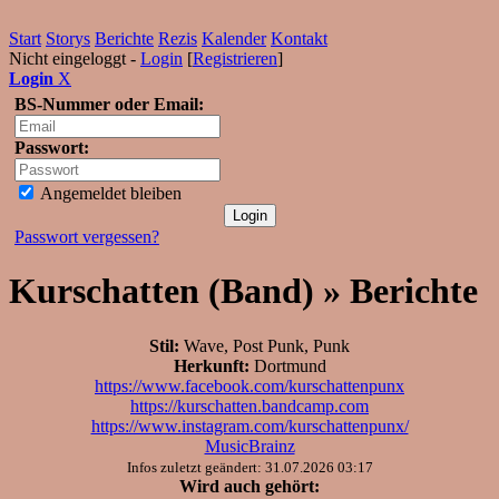
Start
Storys
Berichte
Rezis
Kalender
Kontakt
Nicht eingeloggt -
Login
[
Registrieren
]
Login
X
BS-Nummer oder Email:
Passwort:
Angemeldet bleiben
Passwort vergessen?
Kurschatten (Band) » Berichte
Stil:
Wave, Post Punk, Punk
Herkunft:
Dortmund
https://www.facebook.com/kurschattenpunx
https://kurschatten.bandcamp.com
https://www.instagram.com/kurschattenpunx/
MusicBrainz
Infos zuletzt geändert: 31.07.2026 03:17
Wird auch gehört: