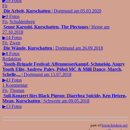
▶19 Fotos
Fö
Die Arbeit, Kurschatten
| Dortmund am 05.03.2020
▶9 Fotos
Fö
,
Schuldenberg
Senor Karoshi, Kurschatten, The Plectones
| Herne am
27.10.2018
▶14 Fotos
Fö
,
Zwen
Die Wände, Kurschatten
| Dortmund am 26.09.2018
▶8 Fotos
Redaktion
Youth-Brigade Festival: Affenmesserkampf, Schmeisig, Angry
Youth Elite, Andrew Paley, Pöbel MC & Milli Dance, March,
Schelle,...
| Dortmund am 13.07.2018
▶43 Fotos
1 Kommentar
Fö
,
Thomas
Soli-Konzert fürs Black Pigeon: Diarrhea Suicide, Ken Hetzen,
Mean, Kurschatten
| Schwerte am 09.05.2018
▶13 Fotos
part of
bierschinken.net