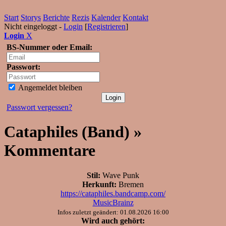
Start
Storys
Berichte
Rezis
Kalender
Kontakt
Nicht eingeloggt -
Login
[
Registrieren
]
Login
X
BS-Nummer oder Email:
Passwort:
Angemeldet bleiben
Passwort vergessen?
Cataphiles (Band) »
Kommentare
Stil:
Wave Punk
Herkunft:
Bremen
https://cataphiles.bandcamp.com/
MusicBrainz
Infos zuletzt geändert: 01.08.2026 16:00
Wird auch gehört: