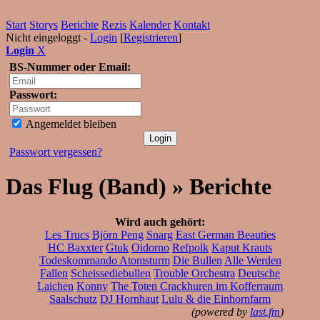
Start
Storys
Berichte
Rezis
Kalender
Kontakt
Nicht eingeloggt -
Login
[
Registrieren
]
Login
X
BS-Nummer oder Email:
Passwort:
Angemeldet bleiben
Passwort vergessen?
Das Flug (Band) » Berichte
Wird auch gehört:
Les Trucs
Björn Peng
Snarg
East German Beauties
HC Baxxter
Gtuk
Oidorno
Refpolk
Kaput Krauts
Todeskommando Atomsturm
Die Bullen
Alle Werden
Fallen
Scheissediebullen
Trouble Orchestra
Deutsche
Laichen
Konny
The Toten Crackhuren im Kofferraum
Saalschutz
DJ Hornhaut
Lulu & die Einhornfarm
(powered by
last.fm
)