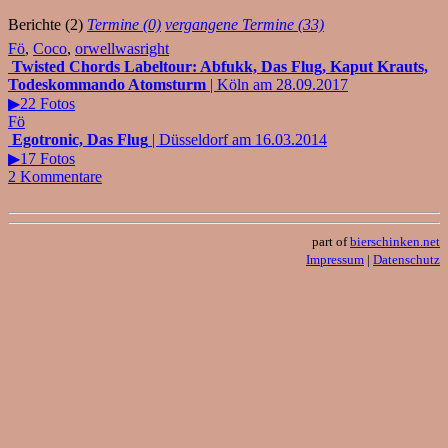
Berichte (2)
Termine (0)
vergangene Termine (33)
Fö
,
Coco
,
orwellwasright
Twisted Chords Labeltour: Abfukk, Das Flug, Kaput Krauts,
Todeskommando Atomsturm
| Köln am 28.09.2017
▶22 Fotos
Fö
Egotronic, Das Flug
| Düsseldorf am 16.03.2014
▶17 Fotos
2 Kommentare
part of
bierschinken.net
Impressum
|
Datenschutz