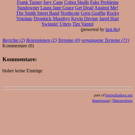
Frank Turner
Joey Cape
Cobra Skulls
Fake Problems
Sundowner
Laura Jane Grace
Get Dead
Against Me!
The Smith Street Band
Northcote
Greg Graffin
Rocky
Votolato
Dropkick Murphys
Kevin Devine
Jared Hart
Swingin' Utters
Tim Vantol
(powered by
last.fm
)
Berichte (2)
Rezensionen (2)
Termine (0)
vergangene Termine (71)
Kommentare (0)
Kommentare:
bisher keine Einträge
part of
bierschinken.net
Impressum
|
Datenschutz