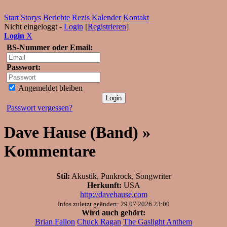
Start
Storys
Berichte
Rezis
Kalender
Kontakt
Nicht eingeloggt -
Login
[
Registrieren
]
Login
X
BS-Nummer oder Email:
Passwort:
Angemeldet bleiben
Passwort vergessen?
Dave Hause (Band) »
Kommentare
Stil:
Akustik, Punkrock, Songwriter
Herkunft:
USA
http://davehause.com
Infos zuletzt geändert: 29.07.2026 23:00
Wird auch gehört:
Brian Fallon
Chuck Ragan
The Gaslight Anthem