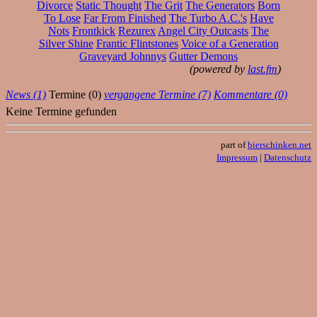
Divorce
Static Thought
The Grit
The Generators
Born
To Lose
Far From Finished
The Turbo A.C.'s
Have
Nots
Frontkick
Rezurex
Angel City Outcasts
The
Silver Shine
Frantic Flintstones
Voice of a Generation
Graveyard Johnnys
Gutter Demons
(powered by
last.fm
)
News (1)
Termine (0)
vergangene Termine (7)
Kommentare (0)
Keine Termine gefunden
part of
bierschinken.net
Impressum
|
Datenschutz