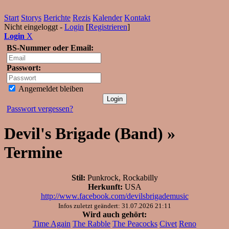
Start
Storys
Berichte
Rezis
Kalender
Kontakt
Nicht eingeloggt -
Login
[
Registrieren
]
Login
X
BS-Nummer oder Email:
Passwort:
Angemeldet bleiben
Passwort vergessen?
Devil's Brigade (Band) »
Termine
Stil:
Punkrock, Rockabilly
Herkunft:
USA
http://www.facebook.com/devilsbrigademusic
Infos zuletzt geändert: 31.07.2026 21:11
Wird auch gehört:
Time Again
The Rabble
The Peacocks
Civet
Reno